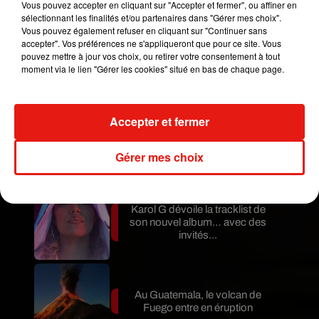
Vous pouvez accepter en cliquant sur "Accepter et fermer", ou affiner en
Mundo Latino
sélectionnant les finalités et/ou partenaires dans "Gérer mes choix".
Vous pouvez également refuser en cliquant sur "Continuer sans
accepter". Vos préférences ne s'appliqueront que pour ce site. Vous
pouvez mettre à jour vos choix, ou retirer votre consentement à tout
Guatemala : l'éruption du volcan
moment via le lien "Gérer les cookies" situé en bas de chaque page.
de Fuego est terminée
Accepter et fermer
Le fourmilier géant fait son retour
en Argentine, et en pleine...
Gérer mes choix
Karol G dévoile la tracklist de
son nouvel album… avec des
invités...
Au Guatemala, le volcan de
Fuego entre en éruption