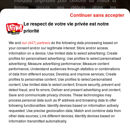
marques originales pour célébrer au mieux la
femme depuis ses débuts dans les
Continuer sans accepter
années
70s.
Ce
film honorera l’héritage de
Charles
Townsend
et de son agence, tout en
Le respect de votre vie privée est notre
introduisant une nouvelle ère d’anges
priorité
modernes.
Je ne pouvais être plus excitée de
travailler avec Kristen, Naomi et
Ella
pour
We and
our (447) partners
do the following data processing based on
your consent and/or our legitimate interest: Store and/or access
apporter ce nouveau chapitre aux fans du monde
information on a device; Use limited data to select advertising; Create
entier
», s’est-elle exclamée auprès de
profiles for personalised advertising; Use profiles to select personalised
nos
confrère
de
THR
.
advertising; Measure advertising performance; Measure content
performance; Understand audiences through statistics or combinations
The
#CharliesAngels
reboot – starring
of data from different sources; Develop and improve services; Create
profiles to personalise content; Use profiles to select personalised
@NaomiScott
,
@ellabalinska
and Kristen
content; Use limited data to select content; Ensure security, prevent and
Stewart – takes the detective agency premise of
detect fraud, and fix errors; Deliver and present advertising and content;
the original television series and turn-of-the new
Save and communicate privacy choices. These technologies may
process personal data such as IP address and browsing data to offer
century movies and takes it global
following functionalities: Identify devices based on information actively
https://t.co/bd8tb0ucH9
requested; Use precise geolocation data; Match and combine data from
other data sources; Link different devices; Identify devices based on
— Hollywood Reporter (@THR)
27 juillet 2018
information transmitted automatically.
Publié : 27 juillet 2018 à 15h45 par Aurélie Amcn