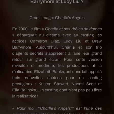
Barrymore et Lucy Liu ?
Crédit image:
Charlie's Angels
En 2000, le film «
Charlie et ses drôles de dames
»
débarquait
au cinéma avec au casting les
actrices Cameron Diaz, Lucy Liu et Drew
Barrymore.
Aujourd’hui, Charlie et son trio
d’agents secrets s’apprêtent à faire leur grand
retour sur
grand écran
.
Pour cette version
revisitée et moderne, les producteurs et la
réalisatrice, Elizabeth
Banks
, ont donc fait appel à
trois nouvelles actrices pour un casting
prestigieux :
Kristen Stewart, Naomi Scott et
Ella
Balinska
.
Un casting dont n’est pas peu fière
la réalisatrice !
«
Pour moi, ‘’
Charlie’s
Angels
’’’ est l’une des