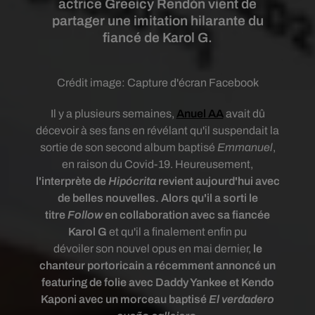
actrice Greeicy Rendón vient de
partager une imitation hilarante du
fiancé de Karol G.
Crédit image:
Capture d'écran Facebook
Il y a plusieurs semaines,
Anuel AA
avait dû
décevoir à ses fans en révélant qu'il suspendait la
sortie de son second album baptisé
Emmanuel
,
en raison du Covid-19. Heureusement,
l'interprète de
Hipócrita
revient aujourd'hui avec
de belles nouvelles. Alors qu'il a sorti le
titre
Follow
en collaboration avec sa fiancée
Karol G
et qu'il a finalement enfin pu
dévoiler son nouvel opus en mai dernier,
le
chanteur portoricain a récemment annoncé un
featuring de folie avec Daddy Yankee et Kendo
Kaponi avec un morceau baptisé
El verdadero