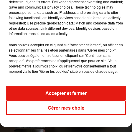
detect fraud, and fix errors; Deliver and present advertising and content;
Save and communicate privacy choices. These technologies may
process personal data such as IP address and browsing data to offer
following functionalities: Identify devices based on information actively
requested; Use precise geolocation data; Match and combine data from
Voir cette publication sur Instagram
other data sources; Link different devices; Identify devices based on
�x܁�x܁�x܁ . Feliz lunes.❤
information transmitted automatically.
Une publication partagée par
rastreando famosos
(@rastrea
Vous pouvez accepter en cliquant sur "Accepter et fermer", ou affiner en
sélectionnant les finalités et/ou partenaires dans "Gérer mes choix".
Vous pouvez également refuser en cliquant sur "Continuer sans
En quelques heures, la vidéo a déjà accumulé des
accepter". Vos préférences ne s'appliqueront que pour ce site. Vous
pouvez mettre à jour vos choix, ou retirer votre consentement à tout
milliers de
likes
. L'histoire ne dit pas si Anuel AA a
moment via le lien "Gérer les cookies" situé en bas de chaque page.
lui aussi ri à cette imitation, ou pas...
Publié : 4 août 2020 à 15h35 par A.L.
Mundo Latino
Accepter et fermer
Gérer mes choix
Guatemala : l'éruption du volcan
de Fuego est terminée