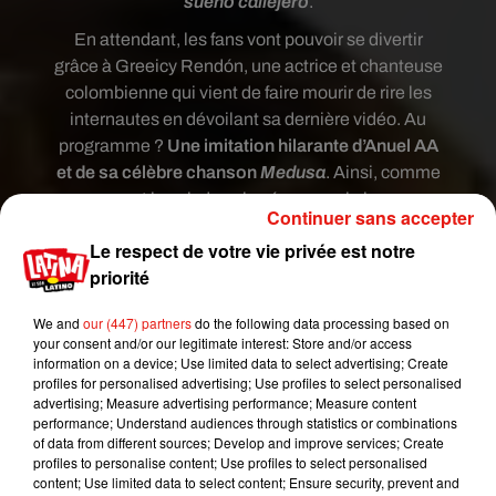
sueño callejero
.
En attendant, les fans vont pouvoir se divertir
grâce à Greeicy Rendón, une actrice et chanteuse
colombienne qui vient de faire mourir de rire les
internautes en dévoilant sa dernière vidéo. Au
programme ?
Une imitation hilarante d’Anuel AA
et de sa célèbre chanson
Medusa
. Ainsi, comme
on peut le voir dans la séquence, la jeune
Continuer sans accepter
femme
porte une casquette et une veste jaune, et
Le respect de votre vie privée est notre
exagère sur les mimiques et
expressions que fait
priorité
habituellement le Portoricain lorsqu'il chante.
We and
our (447) partners
do the following data processing based on
your consent and/or our legitimate interest: Store and/or access
information on a device; Use limited data to select advertising; Create
profiles for personalised advertising; Use profiles to select personalised
advertising; Measure advertising performance; Measure content
performance; Understand audiences through statistics or combinations
of data from different sources; Develop and improve services; Create
profiles to personalise content; Use profiles to select personalised
content; Use limited data to select content; Ensure security, prevent and