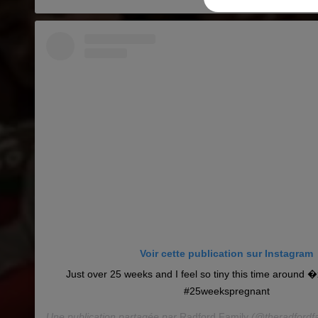
Voir cette publication sur Instagram
Just over 25 weeks and I feel so tiny this time aroun
#25weekspregnant
Une publication partagée par
Radford Family
(@theradfordfa