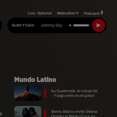
Live :
National
Webradios
Podcasts
Johnny Sky
-
Sudor Y Calor
Mundo Latino
Au Guatemala, le volcan de
Fuego entre en éruption
Benny Blanco invite Selena
e
Gomez et Becky G sur son