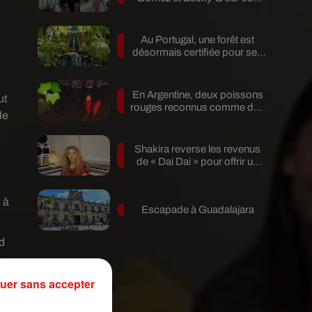
nouveau single
Au Portugal, une forêt est
désormais certifiée pour ses
bienfaits...
En Argentine, deux poissons
ut
rouges reconnus comme des
le
êtres...
Shakira reverse les revenus
de « Dai Dai » pour offrir un
avenir...
 à
Escapade à Guadalajara
d
uer sans accepter