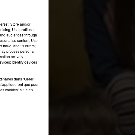
erest: Store and/or
tising; Use profiles to
tand audiences through
personalise content; Use
 fraud, and fix errors;
 may process personal
mation actively
vices; Identify devices
rtenaires dans "Gérer
s'appliqueront que pour
les cookies" situé en