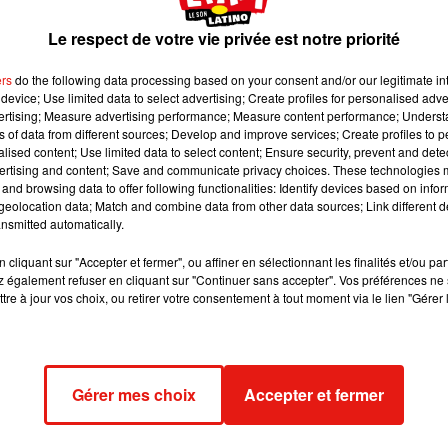
Le respect de votre vie privée est notre priorité
ers
do the following data processing based on your consent and/or our legitimate int
device; Use limited data to select advertising; Create profiles for personalised adver
vertising; Measure advertising performance; Measure content performance; Unders
ns of data from different sources; Develop and improve services; Create profiles to 
alised content; Use limited data to select content; Ensure security, prevent and detect
ertising and content; Save and communicate privacy choices. These technologies
and browsing data to offer following functionalities: Identify devices based on infor
eolocation data; Match and combine data from other data sources; Link different de
nsmitted automatically.
cliquant sur "Accepter et fermer", ou affiner en sélectionnant les finalités et/ou pa
 également refuser en cliquant sur "Continuer sans accepter". Vos préférences ne 
tre à jour vos choix, ou retirer votre consentement à tout moment via le lien "Gérer 
x}&�xÈ�x}&�xÈ
Èx}Èx}È️�️�️
#family #christmas
Gérer mes choix
Accepter et fermer
mily) le
24 Déc. 2019 à 11 :48 PST