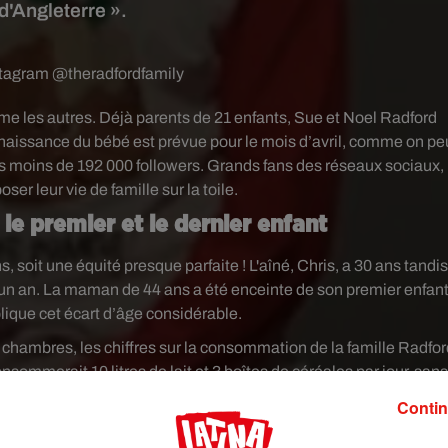
 d'Angleterre ».
stagram @theradfordfamily
e les autres. Déjà parents de 21 enfants, Sue et Noel Radford
naissance du bébé est prévue pour le mois d’avril, comme on pe
pas moins de 192 000 followers. Grands fans des réseaux sociaux, 
ser leur vie de famille sur la toile.
le premier et le dernier enfant
s, soit une équité presque parfaite ! L'aîné, Chris, a 30 ans tandis
d’un an. La maman de 44 ans a été enceinte de son premier enfant
plique cet écart d’âge considérable.
hambres, les chiffres sur la consommation de la famille Radfor
consommerait 10 litres de lait et 3 boîtes de céréales par jour, sans
 le dire, les deux géniteurs ne manquent pas de courage.
Contin