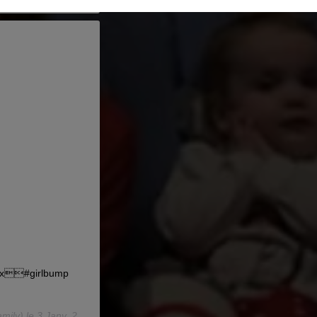
d �x#girlbump
mily) le
3 Janv. 2020 à 8 :48 PST