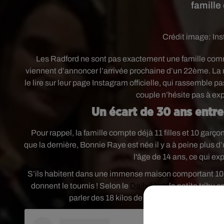
famille
Crédit image:
In
Les Radford ne sont pas exactement une famille comm
viennent d’annoncer l’arrivée prochaine d’un 22ème. La 
le lire sur leur page Instagram officielle, qui rassemble 
couple n’hésite pas à expo
Un écart de 30 ans entre 
Pour rappel, la famille compte déjà 11 filles et 10 garçon
que la dernière, Bonnie Raye est née il y a à peine plus 
l'âge de 14 ans, ce qui ex
S’ils habitent dans une immense maison comportant 10 c
donnent le tournis ! Selon le
Daily Mail
, la petite tribu 
parler des 18 kilos de linge à laver… Il faut