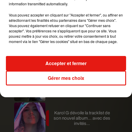
Une publication partagée par
Jill The Squirrel
(@this_girl_is_a_squirrel) le
information transmitted automatically.
Vous pouvez accepter en cliquant sur "Accepter et fermer", ou affiner en
Publié : 21 novembre 2019 à 13h02 par Gianni
sélectionnant les finalités et/ou partenaires dans "Gérer mes choix".
CASTILLO
Vous pouvez également refuser en cliquant sur "Continuer sans
Mundo Latino
accepter". Vos préférences ne s'appliqueront que pour ce site. Vous
pouvez mettre à jour vos choix, ou retirer votre consentement à tout
moment via le lien "Gérer les cookies" situé en bas de chaque page.
Guatemala : l'éruption du volcan
de Fuego est terminée
Accepter et fermer
Gérer mes choix
Le fourmilier géant fait son retour
en Argentine, et en pleine...
Karol G dévoile la tracklist de
son nouvel album… avec des
invités...