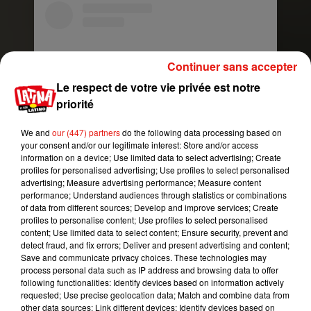
Continuer sans accepter
Le respect de votre vie privée est notre
priorité
We and
our (447) partners
do the following data processing based on
your consent and/or our legitimate interest: Store and/or access
information on a device; Use limited data to select advertising; Create
Voir cette publication sur Instagram
profiles for personalised advertising; Use profiles to select personalised
advertising; Measure advertising performance; Measure content
�xÈ It’s teddy time. . . . #petsquirrel #squirrel
performance; Understand audiences through statistics or combinations
#squirrels #squirrellove #squirrellife
of data from different sources; Develop and improve services; Create
profiles to personalise content; Use profiles to select personalised
#squirrelsofig #squirrelsofinstagram
content; Use limited data to select content; Ensure security, prevent and
#easterngreysquirrel #easterngraysquirrel
detect fraud, and fix errors; Deliver and present advertising and content;
#ilovesquirrels #petsofinstagram #jillthesquirrel
Save and communicate privacy choices. These technologies may
process personal data such as IP address and browsing data to offer
#thisgirlisasquirrel #teddybear #mini #miniteddy
following functionalities: Identify devices based on information actively
#miniteddybear
requested; Use precise geolocation data; Match and combine data from
other data sources; Link different devices; Identify devices based on