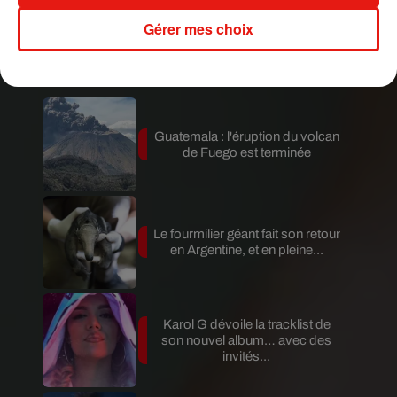
Gérer mes choix
Publié : 17 mai 2019 à 13h00 par Aurélie AMCN
Mundo Latino
Guatemala : l'éruption du volcan
de Fuego est terminée
Le fourmilier géant fait son retour
en Argentine, et en pleine...
Karol G dévoile la tracklist de
son nouvel album… avec des
invités...