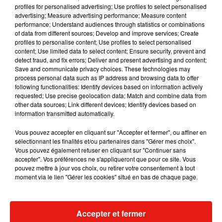
pointée du doigt dans une affaire de plagiat. En
profiles for personalised advertising; Use profiles to select personalised
2014, le tribunal de New-York a qualifié la chanson
advertising; Measure advertising performance; Measure content
performance; Understand audiences through statistics or combinations
Loca
de «
copie illégale
» d’un morceau composé
of data from different sources; Develop and improve services; Create
en 1998 par un musicien originaire de la
profiles to personalise content; Use profiles to select personalised
République Dominicaine. Actuellement, Shakira
content; Use limited data to select content; Ensure security, prevent and
detect fraud, and fix errors; Deliver and present advertising and content;
se retrouve également devant la justice pour une
Save and communicate privacy choices. These technologies may
affaire de fraude fiscale.
process personal data such as IP address and browsing data to offer
following functionalities: Identify devices based on information actively
requested; Use precise geolocation data; Match and combine data from
other data sources; Link different devices; Identify devices based on
information transmitted automatically.
Vous pouvez accepter en cliquant sur "Accepter et fermer", ou affiner en
sélectionnant les finalités et/ou partenaires dans "Gérer mes choix".
Vous pouvez également refuser en cliquant sur "Continuer sans
accepter". Vos préférences ne s'appliqueront que pour ce site. Vous
pouvez mettre à jour vos choix, ou retirer votre consentement à tout
moment via le lien "Gérer les cookies" situé en bas de chaque page.
Accepter et fermer