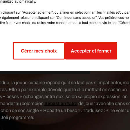
nsmitted automatically.
cliquant sur "Accepter et fermer", ou affiner en sélectionnant les finalités et/ou pa
 également refuser en cliquant sur "Continuer sans accepter". Vos préférences ne 
tre à jour vos choix, ou retirer votre consentement à tout moment via le lien "Gérer 
Gérer mes choix
Accepter et fermer
tendue, la jeune cubaine répond qu’il ne faut pas s’impatienter, ma
s. Elle a par exemple dévoilé que le clip mettrait en scène un
es « besos » échangés entre eux, selon sa propre expression, en
 demander au colombien
Sebastian Yatra
de jouer avec elle dans s
tion de son single « Robarte un beso ». Traduisez : « Te voler u
. Joli programme.