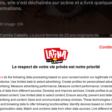
nis, elle s'est déchaînée sur scène et a livré quelqu
ormations.
it image:
DR
t
Camila Cabello
. La jeune femme de 20 ans originaire de
Cuba
e
vir les marches du succès les unes après les autres. Une ascensi
Contin
si quand même un tout petit peu à sa plastique de rêve.
Cabelo qui a classé deux singles parmi les meilleures ventes de
r album solo baptisé
Cubana
ont plu bien au-delà des frontières 
Le respect de votre vie privée est notre priorité
exy Camila a su savamment doser le sex appeal « latino » qu’elle
preuve avec la prestation télé qu’elle a livrée récemment dans l
ers
do the following data processing based on your consent and/or our legitimate int
. Venue justement faire la promotion de son single
Havana
, elle 
device; Use limited data to select advertising; Create profiles for personalised adver
présent dans le studio. Ce qui laisse penser que le clip de ce sing
vertising; Measure advertising performance; Measure content performance; Unders
ns of data from different sources; Develop and improve services; Create profiles to 
mment très caliente.
alised content; Use limited data to select content; Ensure security, prevent and detect
ertising and content; Save and communicate privacy choices. These technologies
and browsing data to offer following functionalities: Identify devices based on infor
eolocation data; Match and combine data from other data sources; Link different de