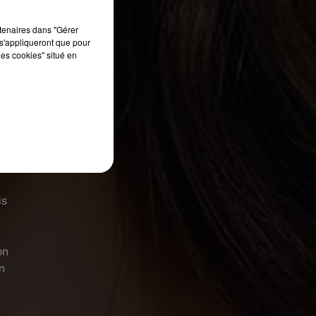
rtenaires dans "Gérer
s'appliqueront que pour
les cookies" situé en
is
on
n