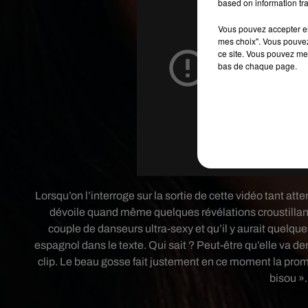
based on information tra
Vous pouvez accepter en 
mes choix". Vous pouvez
ce site. Vous pouvez met
bas de chaque page.
Lorsqu’on l’interroge sur la sortie de cette vidéo tant at
dévoile quand même quelques révélations croustillante
couple de danseurs ultra-sexy et qu’il y aurait quelqu
espagnol dans le texte. Qui sait ? Peut-être qu’elle va
clip. Le beau gosse fait justement en ce moment la promo
bisou »