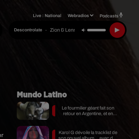
Live :
National
Webradios
Podcasts
Zion & Lennox
-
Descontrolate
Mundo Latino
Le fourmilier géant fait son
retour en Argentine, et en
pleine...
Karol G dévoile la tracklist de
er
son nouvel album… avec des