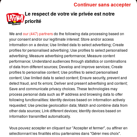
est autant valable pour votre cuisine où il faudra
Continuer sans accepter
penser autrement vos repas mais, aussi pour
Le respect de votre vie privée est notre
votre salle de bain. Avec la box Pousse Pousse
priorité
sans plastique zéro déchet, vous pourrez
facilement fabriquer vos produits cosmétiques qui
We and
our (447) partners
do the following data processing based on
respecteront mieux votre peau ou encore, faire
your consent and/or our legitimate interest: Store and/or access
information on a device; Use limited data to select advertising; Create
votre dentifrice maison qui ne sera pas contenu
profiles for personalised advertising; Use profiles to select personalised
dans un tube en plastique. Il s’agit donc d’une
advertising; Measure advertising performance; Measure content
multitude de petits gestes dans la vie de tous les
performance; Understand audiences through statistics or combinations
of data from different sources; Develop and improve services; Create
jours mais, qui sera tellement meilleure pour soi.
profiles to personalise content; Use profiles to select personalised
Imaginez-vous en train de réaliser votre lessive
content; Use limited data to select content; Ensure security, prevent and
qui respectera vos habits autant que
detect fraud, and fix errors; Deliver and present advertising and content;
Save and communicate privacy choices. These technologies may
l’environnement. Il s’agit d’une véritable
process personal data such as IP address and browsing data to offer
opportunité à saisir et qui aidera chaque personne
following functionalities: Identify devices based on information actively
à prendre conscience que nos réflexes quotidiens
requested; Use precise geolocation data; Match and combine data from
other data sources; Link different devices; Identify devices based on
peuvent être bouleversés en y ôtant le plastique.
information transmitted automatically.
Vous vous rendez compte que, de nos jours,
beaucoup de consommateurs veulent une vie
Vous pouvez accepter en cliquant sur "Accepter et fermer", ou affiner en
sélectionnant les finalités et/ou partenaires dans "Gérer mes choix".
plus écologique à l’heure où notre planète a