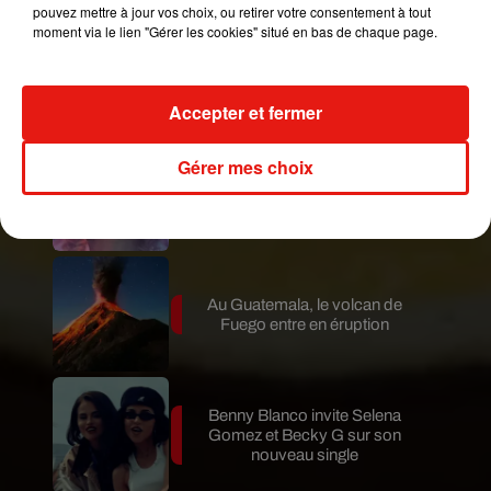
pouvez mettre à jour vos choix, ou retirer votre consentement à tout
moment via le lien "Gérer les cookies" situé en bas de chaque page.
Le fourmilier géant fait son retour
en Argentine, et en pleine...
Accepter et fermer
Gérer mes choix
Karol G dévoile la tracklist de
son nouvel album… avec des
invités...
Au Guatemala, le volcan de
Fuego entre en éruption
Benny Blanco invite Selena
Gomez et Becky G sur son
nouveau single