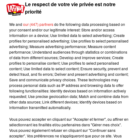
Le respect de votre vie privée est notre
A la carte par exemple en ce moment sur
Frichti
,
priorité
vous pouvez goûter en entrée un velouté de
carottes, coriandre et éclats de noisette. En plat
We and
our (447) partners
do the following data processing based on
des cannolleni gorgonzola et épinards. Et
your consent and/or our legitimate interest: Store and/or access
information on a device; Use limited data to select advertising; Create
pourquoi pas en dessert un banana cake. Le tout
profiles for personalised advertising; Use profiles to select personalised
pour un peu plus de 15 euros.
advertising; Measure advertising performance; Measure content
performance; Understand audiences through statistics or combinations
Sauf qu’actuellement, vous pouvez bénéficier de
of data from different sources; Develop and improve services; Create
2x5 euros de réduction sur vos deux prochaines
profiles to personalise content; Use profiles to select personalised
livraisons à domicile avec le code
content; Use limited data to select content; Ensure security, prevent and
detect fraud, and fix errors; Deliver and present advertising and content;
NOUVELLEVIE. C’est bien sûr réservé aux
Save and communicate privacy choices. These technologies may
nouveaux clients jusqu’au 30 avril.
process personal data such as IP address and browsing data to offer
following functionalities: Identify devices based on information actively
Publié : 9 avril 2018 à 8h06 par Maud Tambellini
requested; Use precise geolocation data; Match and combine data from
Mundo Latino
other data sources; Link different devices; Identify devices based on
information transmitted automatically.
Vous pouvez accepter en cliquant sur "Accepter et fermer", ou affiner en
Guatemala : l'éruption du volcan
sélectionnant les finalités et/ou partenaires dans "Gérer mes choix".
de Fuego est terminée
Vous pouvez également refuser en cliquant sur "Continuer sans
accepter". Vos préférences ne s'appliqueront que pour ce site. Vous