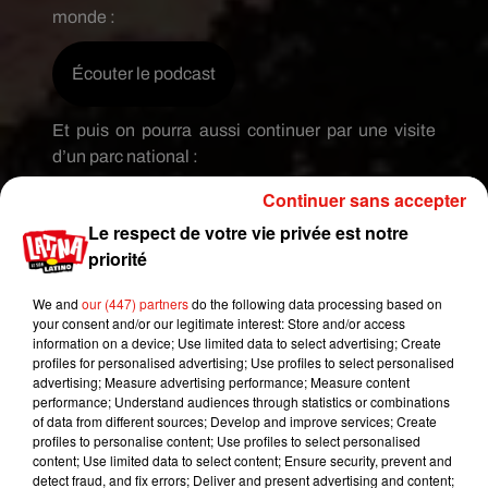
monde :
Écouter le podcast
Et puis on pourra aussi continuer par une visite
d’un parc national :
Continuer sans accepter
Écouter le podcast
Le respect de votre vie privée est notre
priorité
Et on terminera la visite par un passage par la
plage :
We and
our (447) partners
do the following data processing based on
your consent and/or our legitimate interest: Store and/or access
information on a device; Use limited data to select advertising; Create
Écouter le podcast
profiles for personalised advertising; Use profiles to select personalised
advertising; Measure advertising performance; Measure content
performance; Understand audiences through statistics or combinations
Et ce dépaysement est à portée de main. Toute la
of data from different sources; Develop and improve services; Create
semaine prochaine, on vous fait gagner
un voyage
profiles to personalise content; Use profiles to select personalised
content; Use limited data to select content; Ensure security, prevent and
au Costa Rica
sur Latina. Restez à l’écoute !
detect fraud, and fix errors; Deliver and present advertising and content;
Florian sera même en délocalisation sur place