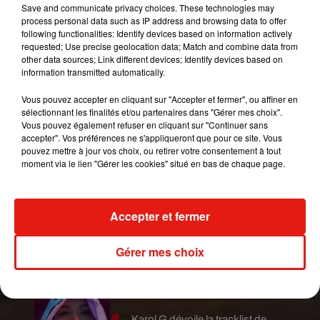
Save and communicate privacy choices. These technologies may
pour vous faire découvrir ce fabuleux pays de
process personal data such as IP address and browsing data to offer
following functionalities: Identify devices based on information actively
l'ntérieur.
requested; Use precise geolocation data; Match and combine data from
Chronique diffusée le 13 novembre 2017 dans
other data sources; Link different devices; Identify devices based on
information transmitted automatically.
les "bons plans latinos" de Jérôme.
Vous pouvez accepter en cliquant sur "Accepter et fermer", ou affiner en
À retrouver sur l'antenne de radio Latina du lundi
sélectionnant les finalités et/ou partenaires dans "Gérer mes choix".
au vendredi à 12h et 18h.
Vous pouvez également refuser en cliquant sur "Continuer sans
accepter". Vos préférences ne s'appliqueront que pour ce site. Vous
pouvez mettre à jour vos choix, ou retirer votre consentement à tout
moment via le lien "Gérer les cookies" situé en bas de chaque page.
Publié : 14 novembre 2017 à 9h24 par Jérome
Pasanau
Mundo Latino
Accepter et fermer
Le fourmilier géant fait son retour
Gérer mes choix
en Argentine, et en pleine...
Karol G dévoile la tracklist de