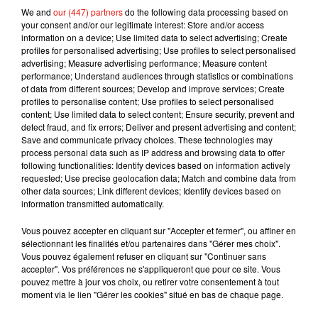
We and
our (447) partners
do the following data processing based on
your consent and/or our legitimate interest: Store and/or access
information on a device; Use limited data to select advertising; Create
profiles for personalised advertising; Use profiles to select personalised
advertising; Measure advertising performance; Measure content
performance; Understand audiences through statistics or combinations
of data from different sources; Develop and improve services; Create
profiles to personalise content; Use profiles to select personalised
content; Use limited data to select content; Ensure security, prevent and
detect fraud, and fix errors; Deliver and present advertising and content;
Save and communicate privacy choices. These technologies may
Voir cette publication sur Instagram
process personal data such as IP address and browsing data to offer
following functionalities: Identify devices based on information actively
�x� #amoraprimeravista
requested; Use precise geolocation data; Match and combine data from
other data sources; Link different devices; Identify devices based on
Une publication partagée par
Belinda
(@belindaperegrin) le
information transmitted automatically.
Vous pouvez accepter en cliquant sur "Accepter et fermer", ou affiner en
"Matilda est l'originale. Vous n'êtes qu'une pâle
sélectionnant les finalités et/ou partenaires dans "Gérer mes choix".
imitation créée pour votre vidéo. C'est l'art de
Vous pouvez également refuser en cliquant sur "Continuer sans
Matilda, votre directeur artistique s'en est
accepter". Vos préférences ne s'appliqueront que pour ce site. Vous
pouvez mettre à jour vos choix, ou retirer votre consentement à tout
grandement inspiré"
, a écrit Monica Garza sur une
moment via le lien "Gérer les cookies" situé en bas de chaque page.
photo comparant les deux femmes côte à côte. Il
n'a pas fallu attendre longtemps pour que l'une