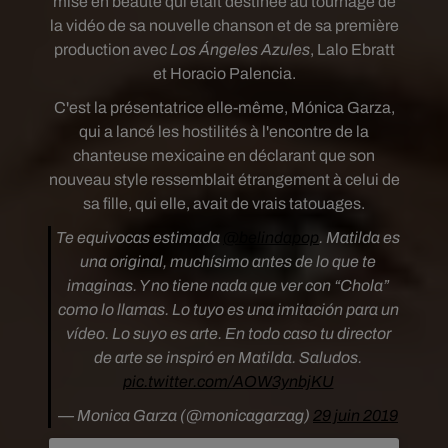
mise en beauté qui était destinée au tournage de
la vidéo de sa nouvelle chanson et de sa première
production avec
Los Ángeles Azules
, Lalo Ebratt
et Horacio Palencia.
C'est la présentatrice elle-même, Mónica Garza,
qui a lancé les hostilités à l'encontre de la
chanteuse mexicaine en déclarant que son
nouveau style ressemblait étrangement à celui de
sa fille, qui elle, avait de vrais tatouages.
Te equivocas estimada
@belindapop
. Matilda es
una original, muchísimo antes de lo que te
imaginas. Y no tiene nada que ver con “Chola”
como lo llamas. Lo tuyo es una imitación para un
vídeo. Lo suyo es arte. En todo caso tu director
de arte se inspiró en Matilda. Saludos.
pic.twitter.com/AOW3ynbjKU
— Monica Garza (@monicagarzag)
29 juin 2019