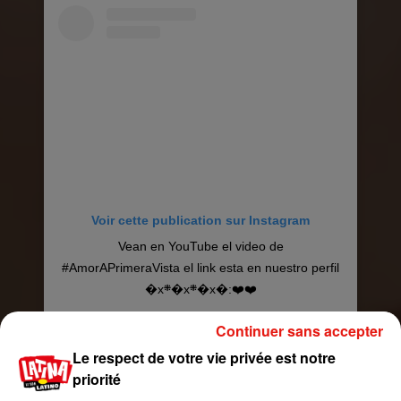
Voir cette publication sur Instagram
Vean en YouTube el video de
#AmorAPrimeraVista el link esta en nuestro perfil
�x܍�x܍�x�:❤️❤️
Une publication partagée par
Belinda
(@belindaperegrin) le
Continuer sans accepter
Le respect de votre vie privée est notre
priorité