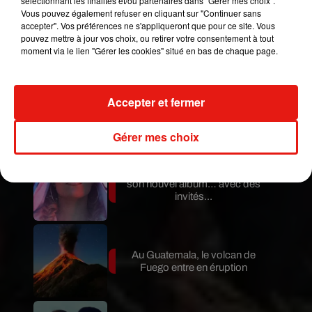
sélectionnant les finalités et/ou partenaires dans "Gérer mes choix".
Vous pouvez également refuser en cliquant sur "Continuer sans
Guatemala : l'éruption du volcan
accepter". Vos préférences ne s'appliqueront que pour ce site. Vous
de Fuego est terminée
pouvez mettre à jour vos choix, ou retirer votre consentement à tout
moment via le lien "Gérer les cookies" situé en bas de chaque page.
Accepter et fermer
Le fourmilier géant fait son retour
en Argentine, et en pleine...
Gérer mes choix
Karol G dévoile la tracklist de
son nouvel album… avec des
invités...
Au Guatemala, le volcan de
Fuego entre en éruption