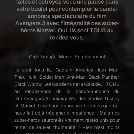
faites et octroyez-vous une pause dans
votre boulot pour contempler la bande-
annonce spectaculaire du film
Avengers 3 avec l'intégralité des super-
héros Marvel. Oui, ils sont TOUS au
rendez-vous.
Crédit image:
Marvel Entertainment
Ils sont tous là.
Captain
America
,
Iron
Man,
Thor,
Hulk
,
Spider Man
,
Ant-Man
, Black
Panther
,
Black
Widow
, Les Gardiens de la Galaxie…
TOUS
au rendez-vous de la bande-annonce du
film
Avengers
3 :
Infinity
War
des studios Disney
et
Marvel
.
Une bande-annonce ti-ta-nes-que qui
nous fait déjà trépigner d'impatience...
Mais nos
super-héros sauront-ils vraiment restés unis pour
tenter de sauver l’humanité ?
Rien n’est moins