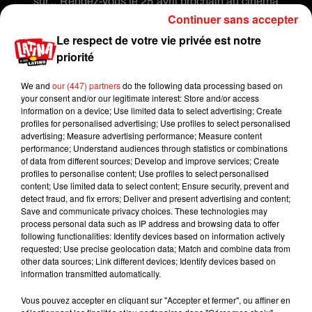
sûr…
Rendez-vous le 25 avril prochain au cinéma
Continuer sans accepter
pour le découvrir.
Le respect de votre vie privée est notre
priorité
We and
our (447) partners
do the following data processing based on
your consent and/or our legitimate interest: Store and/or access
information on a device; Use limited data to select advertising; Create
profiles for personalised advertising; Use profiles to select personalised
advertising; Measure advertising performance; Measure content
performance; Understand audiences through statistics or combinations
of data from different sources; Develop and improve services; Create
profiles to personalise content; Use profiles to select personalised
content; Use limited data to select content; Ensure security, prevent and
detect fraud, and fix errors; Deliver and present advertising and content;
Save and communicate privacy choices. These technologies may
process personal data such as IP address and browsing data to offer
following functionalities: Identify devices based on information actively
requested; Use precise geolocation data; Match and combine data from
other data sources; Link different devices; Identify devices based on
Publié : 16 mars 2018 à 15h00 par Aurélie Amcn
information transmitted automatically.
Mundo Latino
Vous pouvez accepter en cliquant sur "Accepter et fermer", ou affiner en