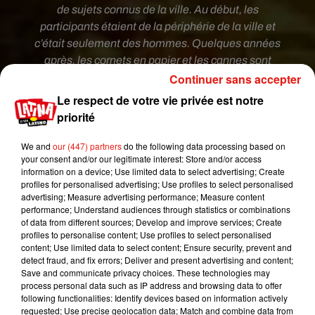
de sujets connus de la ville. Au début, les
participants étaient de la périphérie de la ville et
c’était seulement des hommes. Quelques années
après, les cornets en papier et les cannes sont
Continuer sans accepter
apparues, ce qui a enterré en quelque sorte les
jolies et amusantes « murgas » ».
Le respect de votre vie privée est notre
priorité
A partir des années 70-80, le carnaval va opérer
un nouveau changement :
We and
our (447) partners
do the following data processing based on
your consent and/or our legitimate interest: Store and/or access
« En 1978, un commerçant, propriétaire de
information on a device; Use limited data to select advertising; Create
supermarché propose une nouvelle manière
profiles for personalised advertising; Use profiles to select personalised
d’organiser les « Corsos ». Il avait financé une
advertising; Measure advertising performance; Measure content
performance; Understand audiences through statistics or combinations
« Comparsa » qui portait le nom de son
of data from different sources; Develop and improve services; Create
commerce. Il avait fait la transition entre l’ancien
profiles to personalise content; Use profiles to select personalised
et le nouveau carnaval. Le commerçant a
content; Use limited data to select content; Ensure security, prevent and
detect fraud, and fix errors; Deliver and present advertising and content;
également proposé de vendre des entrées pour
Save and communicate privacy choices. These technologies may
accéder au carnaval. Jusque là, les défilés étaient
process personal data such as IP address and browsing data to offer
gratuits. Le montant collecté, dans son esprit
following functionalities: Identify devices based on information actively
requested; Use precise geolocation data; Match and combine data from
devait être reversé aux participants. Enfin pour lui,