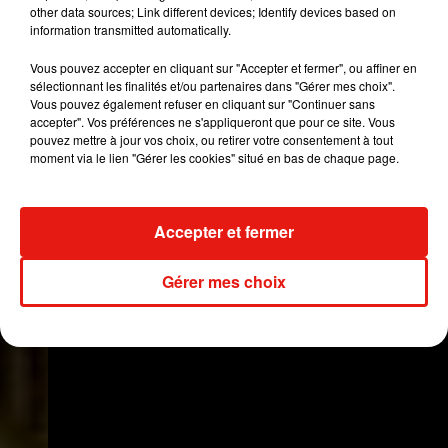
other data sources; Link different devices; Identify devices based on
des institutions devaient aussi s’occuper
information transmitted automatically.
d’organiser le carnaval. A l’époque, le maire a
accepté ses idées. Il a convoqué toutes les
Vous pouvez accepter en cliquant sur "Accepter et fermer", ou affiner en
sélectionnant les finalités et/ou partenaires dans "Gérer mes choix".
ère
institutions de la ville et a ainsi créé la 1
Vous pouvez également refuser en cliquant sur "Continuer sans
commission de « Corsos » ».
accepter". Vos préférences ne s'appliqueront que pour ce site. Vous
pouvez mettre à jour vos choix, ou retirer votre consentement à tout
Et depuis chaque année, le succès est au rendez-
moment via le lien "Gérer les cookies" situé en bas de chaque page.
vous.
Accepter et fermer
Gérer mes choix