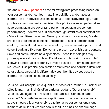
Voir cette publication sur Instagram
We and
our (447) partners
do the following data processing based on
REY y REINA �xÈ�xÈ�xÈxÈ FELIZ
your consent and/or our legitimate interest: Store and/or access
information on a device; Use limited data to select advertising; Create
CUMPLEAÑOS ❤️�xÈ�x�xa�x�}
profiles for personalised advertising; Use profiles to select personalised
�x"�x:�x}`�x}0�x}
advertising; Measure advertising performance; Measure content
performance; Understand audiences through statistics or combinations
Une publication partagée par
“REAL HASTA LA MUERTE”
(@
of data from different sources; Develop and improve services; Create
profiles to personalise content; Use profiles to select personalised
content; Use limited data to select content; Ensure security, prevent and
La rencontre d'Anuel AA et
detect fraud, and fix errors; Deliver and present advertising and content;
Karol G
Save and communicate privacy choices. These technologies may
process personal data such as IP address and browsing data to offer
following functionalities: Identify devices based on information actively
C'est lors d'une interview accordée
requested; Use precise geolocation data; Match and combine data from
à
Billboard
qu'Anuel AA est revenu sur ses débuts
other data sources; Link different devices; Identify devices based on
avec Karol G. Il a ainsi déclaré avoir reçu une
information transmitted automatically.
demande de Karol G pour collaborer sur le remix
Vous pouvez accepter en cliquant sur "Accepter et fermer", ou affiner en
d'
Ahora Me Llama
lorsqu'il était
sélectionnant les finalités et/ou partenaires dans "Gérer mes choix".
incarcéré
.
Malheureusement, il ne pouvait rien
Vous pouvez également refuser en cliquant sur "Continuer sans
accepter". Vos préférences ne s'appliqueront que pour ce site. Vous
faire de prison, mais lui a alors promis qu'ils se
pouvez mettre à jour vos choix, ou retirer votre consentement à tout
verraient à sa sortie. Quelques mois plus tard, les
moment via le lien "Gérer les cookies" situé en bas de chaque page.