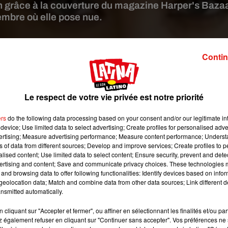
ion grâce à la couverture du magazine Harper's Baza
mbre où elle pose nue.
ture d'écran film "Wanted"
Contin
retour dans
Maléfique 2 : Le Pouvoir du Mal
,
un film de Joachim
t lancé une malédiction sur la Princesse Aurore, alias la Belle 
Le respect de votre vie privée est notre priorité
a Reine Ingris incarnée par Michelle Pfeiffer, nouvelle arrivée 
 Pitt, avait été un carton avec près de
760 millions de dollars
ers
do the following data processing based on your consent and/or our legitimate int
p plus sombre que celui sorti fin 2014. Mais aujourd'hui, ce n'es
device; Use limited data to select advertising; Create profiles for personalised adver
,
la star vient de faire la couverture de décembre du magazine
vertising; Measure advertising performance; Measure content performance; Unders
ticle qui lui est consacré,
l'actrice de 44 ans s'est longuement
ns of data from different sources; Develop and improve services; Create profiles to 
alised content; Use limited data to select content; Ensure security, prevent and detect
 rebelle, mais aussi ses enfants
.
ertising and content; Save and communicate privacy choices. These technologies
and browsing data to offer following functionalities: Identify devices based on infor
lusiva à Harper’s Bazaar! Confira a tradução no site! �~�
eolocation data; Match and combine data from other data sources; Link different de
1Qi
pic.twitter.com/EJcj5gyAMP
nsmitted automatically.
il (@ajoliebr)
November 6, 2019
cliquant sur "Accepter et fermer", ou affiner en sélectionnant les finalités et/ou pa
 également refuser en cliquant sur "Continuer sans accepter". Vos préférences ne 