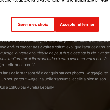
tre à jour vos choix, ou retirer votre consentement à tout moment via le lien "Gérer 
inaJolie
pic.twitter.com/AQETpKV1iG
_bonus)
November 6, 2019
Gérer mes choix
Accepter et fermer
être fermée par la vie"
, a déclaré
Angelina Jolie, qui pose nue,
rsé beaucoup de choses, particulièrement ces quatre dernièr
ibles et invisibles comme preuves (elle fait notamment référence
in et d'un cancer des ovaires ndlr)"
, explique l'actrice dans le
 sauvage, ouverte et curieuse ne peut être close par la vie. Par de
uis réellement et ils m'ont aidée à retrouver mon vrai moi et à
",
a-t-elle aussi confié.
es fans de la star sont déjà conquis par ces photos.
"Magnifique"
,
re un peu partout. Angelina Jolie s'assume, et elle a bien raison !
19 à 13h00 par Aurélia Lebailly