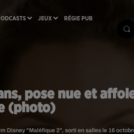
PODCASTS
JEUX
RÉGIE PUB
ans, pose nue et affol
le (photo)
ilm Disney "Maléfique 2", sorti en salles le 16 octobr