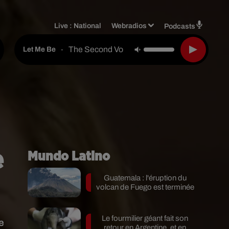
Live :
National
Webradios
Podcasts
The Second Voice
-
Let Me Be
e
Mundo Latino
Guatemala : l'éruption du
volcan de Fuego est terminée
Le fourmilier géant fait son
e
retour en Argentine, et en