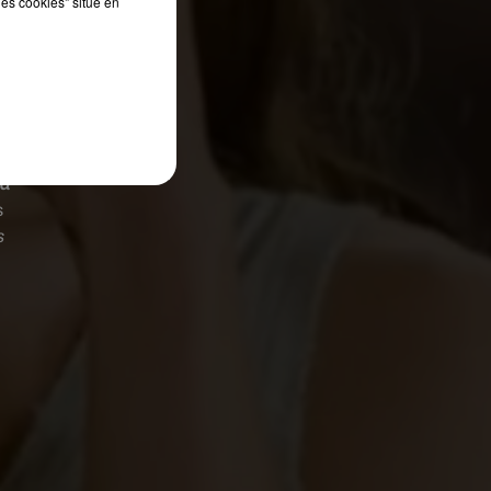
les cookies" situé en
es
 à
s
s