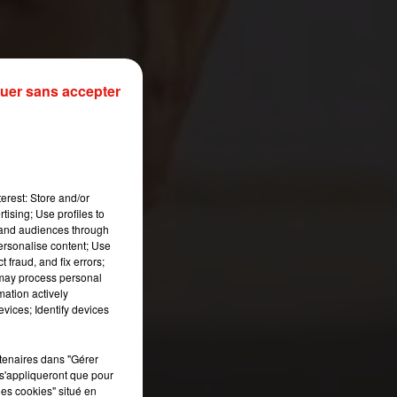
uer sans accepter
erest: Store and/or
tising; Use profiles to
tand audiences through
personalise content; Use
 fraud, and fix errors;
 may process personal
mation actively
vices; Identify devices
rtenaires dans "Gérer
s'appliqueront que pour
les cookies" situé en