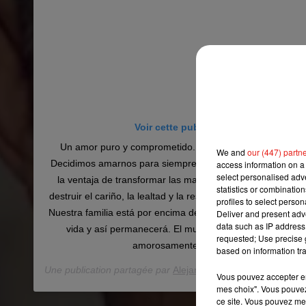
Voir cette publication sur Instagram
Un amor puro y comprometido. Somos una familia y sie
We and
our (447) partn
Decidimos amarnos para siempre y así será. Lo eterno tien
access information on a 
select personalised ad
la ventaja de transformar las maneras de amarse en otras
statistics or combinatio
destruir el cariño, la lealtad y la responsabilidad conjunta s
profiles to select person
Nuestra familia está por encima de cualquier cosa...es diver
Deliver and present adv
data such as IP address 
vida y así permanecerá. El mundo cambia, nosotros ta
requested; Use precise g
amorosamente. Gracias por respetarlo.
based on information tra
Une publication partagée par
Alejandro Sanz
(@alejandrosa
Vous pouvez accepter en 
mes choix". Vous pouvez
ce site. Vous pouvez met