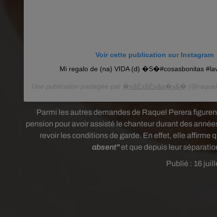
Voir cette publication sur Instagram
Mi regalo de (na) VIDA (d) �S�#cosasbonitas #lav
Une publication partagée par
�x&Èx&Èx&a�x&�
(@raquel
Parmi les autres demandes de Raquel Perera figurent u
pension pour avoir assisté le chanteur durant des années
revoir les conditions de garde. En effet, elle affirme
q
absent"
et que depuis leur séparation
Publié : 16 jui