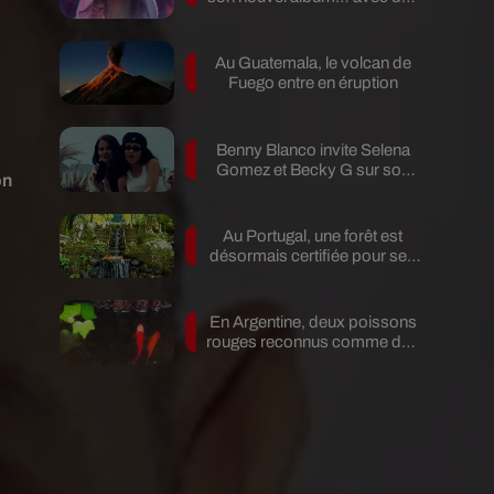
invités...
Au Guatemala, le volcan de
Fuego entre en éruption
Benny Blanco invite Selena
Gomez et Becky G sur son
on
nouveau single
Au Portugal, une forêt est
désormais certifiée pour ses
bienfaits...
En Argentine, deux poissons
rouges reconnus comme des
êtres...