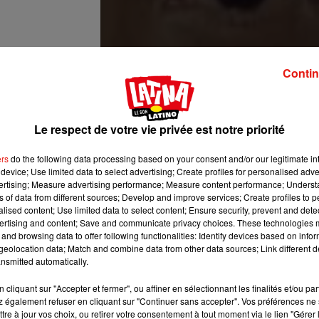
Contin
Le respect de votre vie privée est notre priorité
mpre lo seremos.
ers
do the following data processing based on your consent and/or our legitimate int
e la complejidad y
device; Use limited data to select advertising; Create profiles for personalised adver
vertising; Measure advertising performance; Measure content performance; Unders
 direcciones, sin
ns of data from different sources; Develop and improve services; Create profiles to 
obre nuestros hijos.
alised content; Use limited data to select content; Ensure security, prevent and detect
sa y bella, como la
ertising and content; Save and communicate privacy choices. These technologies
and browsing data to offer following functionalities: Identify devices based on infor
mbién, siempre
eolocation data; Match and combine data from other data sources; Link different de
nsmitted automatically.
nz) le
13 Juil. 2019 à 5 :15 PDT
cliquant sur "Accepter et fermer", ou affiner en sélectionnant les finalités et/ou pa
 également refuser en cliquant sur "Continuer sans accepter". Vos préférences ne 
tre à jour vos choix, ou retirer votre consentement à tout moment via le lien "Gérer 