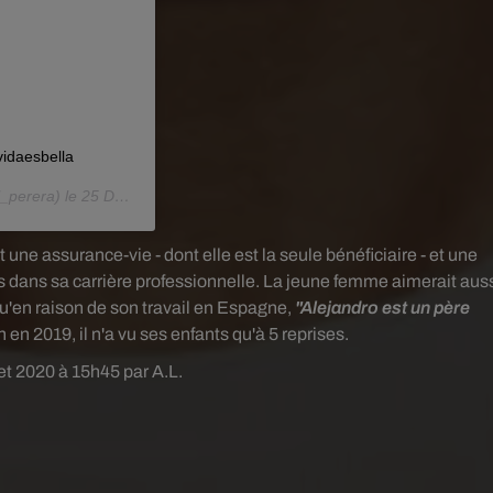
idaesbella
_perera) le
25 Déc. 2019 à 7 :23 PST
ne assurance-vie - dont elle est la seule bénéficiaire - et une
 dans sa carrière professionnelle.
La jeune femme aimerait aus
u'en raison de son travail en Espagne,
"Alejandro
est un père
 en 2019, il n'a vu ses enfants qu'à 5 reprises.
llet 2020 à 15h45 par A.L.