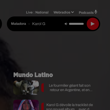
Live :
National
Webradios
Podcasts
Karol G
-
Matadora
Mundo Latino
Le fourmilier géant fait son
retour en Argentine, et en
pleine...
Karol G dévoile la tracklist de
son nouvel album… avec des