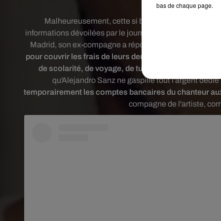
Les ex-tour
bas de chaque page.
Malheureusement, cette si belle entente semble défi
informations dévoilées par le journal
El País,
après que l
Madrid, son ex-compagne a répondu par le biais de s
pour couvrir les frais de leurs deux enfants
.
Raquel Per
de scolarité, de voyage, de tutorat et d'assurance 
qu'Alejandro Sanz ne gaspille tout l'argent dédi
temporairement les comptes bancaires du chanteur au
compagne de l'artiste, com