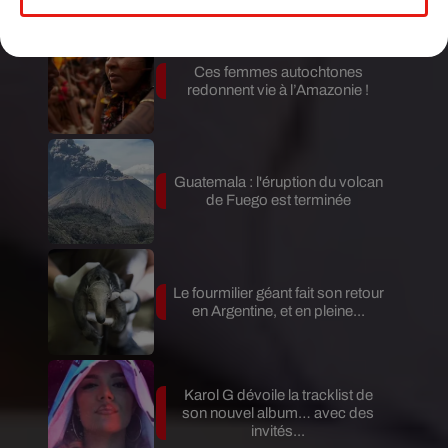
Mundo Latino
Ces femmes autochtones
redonnent vie à l’Amazonie !
Guatemala : l'éruption du volcan
de Fuego est terminée
Le fourmilier géant fait son retour
en Argentine, et en pleine...
Karol G dévoile la tracklist de
son nouvel album… avec des
invités...