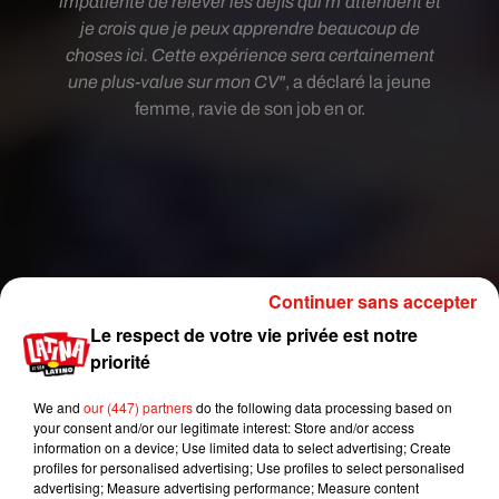
impatiente de relever les défis qui m’attendent et
je crois que je peux apprendre beaucoup de
choses ici. Cette expérience sera certainement
une plus-value sur mon CV"
, a déclaré la jeune
femme, ravie de son job en or.
Continuer sans accepter
Le respect de votre vie privée est notre
priorité
We and
our (447) partners
do the following data processing based on
your consent and/or our legitimate interest: Store and/or access
information on a device; Use limited data to select advertising; Create
profiles for personalised advertising; Use profiles to select personalised
advertising; Measure advertising performance; Measure content