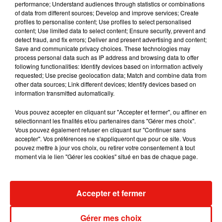
performance; Understand audiences through statistics or combinations
of data from different sources; Develop and improve services; Create
profiles to personalise content; Use profiles to select personalised
content; Use limited data to select content; Ensure security, prevent and
detect fraud, and fix errors; Deliver and present advertising and content;
Save and communicate privacy choices. These technologies may
process personal data such as IP address and browsing data to offer
following functionalities: Identify devices based on information actively
requested; Use precise geolocation data; Match and combine data from
other data sources; Link different devices; Identify devices based on
information transmitted automatically.
Pour décrocher cette mission,
la jeune femme a
Vous pouvez accepter en cliquant sur "Accepter et fermer", ou affiner en
dû passer une série de tests avant de
sélectionnant les finalités et/ou partenaires dans "Gérer mes choix".
devoir
présenter un projet commercial devant un
Vous pouvez également refuser en cliquant sur "Continuer sans
jury de professionnels du milieu
. Son travail axé
accepter". Vos préférences ne s'appliqueront que pour ce site. Vous
pouvez mettre à jour vos choix, ou retirer votre consentement à tout
sur le rôle de l’intelligence artificielle dans
moment via le lien "Gérer les cookies" situé en bas de chaque page.
l’organisation future du travail a séduit les jurés.
Avis aux intéressés : il se pourrait qu'Adecco
renouvelle l'expérience pour l'été 2021. Affaire à
Accepter et fermer
suivre...
Publié : 29 juin 2020 à 15h14 par A.L.
Gérer mes choix