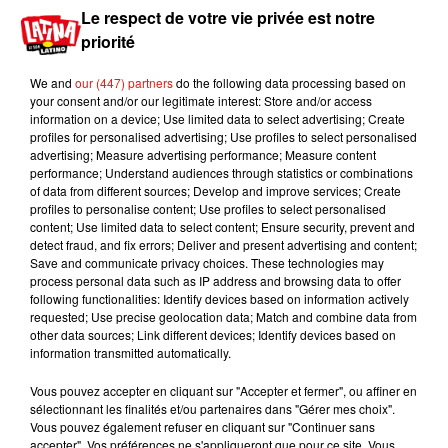
Le respect de votre vie privée est notre
La carte des radars
priorité
Les cartes non-officielles existaient déjà mais,
We and
our (447) partners
do the following data processing based on
dans les prochaines semaines, une carte officielle
your consent and/or our legitimate interest: Store and/or access
informant les usagers de l’implantation des radars
information on a device; Use limited data to select advertising; Create
profiles for personalised advertising; Use profiles to select personalised
automatiques sera mise en ligne et très
advertising; Measure advertising performance; Measure content
régulièrement mise à jour.
performance; Understand audiences through statistics or combinations
of data from different sources; Develop and improve services; Create
profiles to personalise content; Use profiles to select personalised
Toujours concernant les radars automatiques :
content; Use limited data to select content; Ensure security, prevent and
dans les prochaines heures, l’ensemble des
detect fraud, and fix errors; Deliver and present advertising and content;
dispositifs installés en France seront mis à jour à
Save and communicate privacy choices. These technologies may
process personal data such as IP address and browsing data to offer
distance depuis le Centre national de traitement
following functionalities: Identify devices based on information actively
de Rennes pour appliquer les nouvelles
requested; Use precise geolocation data; Match and combine data from
limitations de vitesse sur les routes secondaires.
other data sources; Link different devices; Identify devices based on
information transmitted automatically.
La possibilité de conduire durant une
Vous pouvez accepter en cliquant sur "Accepter et fermer", ou affiner en
suspension de permis (pas à n'importe quelle
sélectionnant les finalités et/ou partenaires dans "Gérer mes choix".
Vous pouvez également refuser en cliquant sur "Continuer sans
condition)
accepter". Vos préférences ne s'appliqueront que pour ce site. Vous