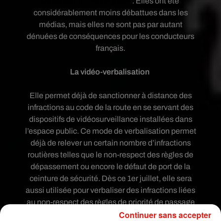
de ce dimanche 1er juillet
. Elles ont été
considérablement moins débattues dans les
médias, mais elles ne sont pas par autant
dénuées de conséquences pour les conducteurs
français.
La vidéo-verbalisation
Elle permet déjà de sanctionner à distance des
infractions au code de la route en se servant des
dispositifs de vidéosurveillance installées dans
l’espace public. Ce mode de verbalisation permet
déjà de relever un certain nombre d’infractions
routières telles que le non-respect des règles de
dépassement ou encore le défaut de port de la
ceinture de sécurité. Dès ce 1er juillet, elle sera
aussi utilisée pour verbaliser des infractions liées
au non-respect des règles de priorité de passage
Continuer sans accepter
accordées par le code de la route aux piétons.