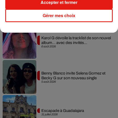
Accepter et fermer
Gérer mes choix
Musique
Karol G dévoile la tracklist de son nouvel
album… avec des invités...
6 août 2026
Benny Blanco invite Selena Gomez et
Becky G sur son nouveau single
5 août 2026
Escapade à Guadalajara
31 juillet 2026