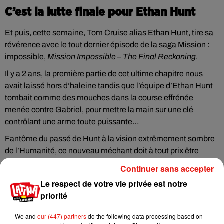
C’est la lutte finale pour Ethan Hunt
Et puis, cette semaine, Tom Cruise alias Ethan Hunt, tire sa
révérence avec le tout dernier épisode de la saga Mission :
impossible,
Mission Impossible – The Final Reckoning
.
Il y a 2 ans, la première partie de cet ultime chapitre nous
avait laissé hors d’haleine tandis que l’équipe d’Ethan Hunt
tombait comme des mouches dans la course effrénée
menée contre Gabriel, pour mettre la main sur une clé
contrôlant une arme toute puissante…
Fantôme du passé de Hunt à la vision extrêmement sombre
de l’Humanité, ce nouveau méchant doit à tout prix être
stoppé pour empêcher que la misère et la souffrance
Continuer sans accepter
s’abatte sur le monde.
Le respect de votre vie privée est notre
priorité
Cet élément est masqué compte-tenu du refus du
We and
our (447) partners
do the following data processing based on
dépôt de cookies que vous avez exprimé. Si vous