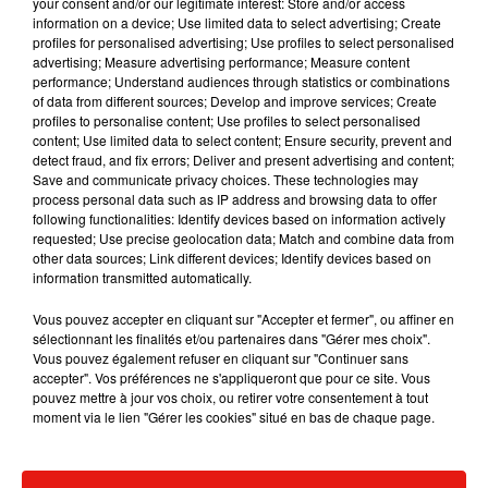
your consent and/or our legitimate interest: Store and/or access
information on a device; Use limited data to select advertising; Create
souhaitez l'afficher, merci de nous donner votre accord
profiles for personalised advertising; Use profiles to select personalised
en cliquant sur le bouton ci-dessous.
advertising; Measure advertising performance; Measure content
performance; Understand audiences through statistics or combinations
of data from different sources; Develop and improve services; Create
Afficher l'élément
profiles to personalise content; Use profiles to select personalised
content; Use limited data to select content; Ensure security, prevent and
detect fraud, and fix errors; Deliver and present advertising and content;
Ce qui est sûr, c’est qu’on peut lui faire confiance pour fournir
Save and communicate privacy choices. These technologies may
process personal data such as IP address and browsing data to offer
son quota d’actions. Entre cascades aériennes ou sous-
following functionalities: Identify devices based on information actively
marines, notamment, Tom Cruise n’a une fois de plus pas
requested; Use precise geolocation data; Match and combine data from
chômé ; histoire d’être à la hauteur de ce jugement final :
The
other data sources; Link different devices; Identify devices based on
information transmitted automatically.
Final Reckoning
, en VO.
La Venue de l’avenir
• De Cédrick Klapisch • Avec Suzanne
Vous pouvez accepter en cliquant sur "Accepter et fermer", ou affiner en
sélectionnant les finalités et/ou partenaires dans "Gérer mes choix".
Lindon, Vincent Macaigne, Julia Piaton… • Sortie le 21 mai
Vous pouvez également refuser en cliquant sur "Continuer sans
2025
accepter". Vos préférences ne s'appliqueront que pour ce site. Vous
pouvez mettre à jour vos choix, ou retirer votre consentement à tout
Mission Impossible – The Final Reckoning
• De Christopher
moment via le lien "Gérer les cookies" situé en bas de chaque page.
McQuarrie • Avec Tom Cruise, Simon Pegg, Rebecca
Ferguson… • Sortie le 21 mai 2025