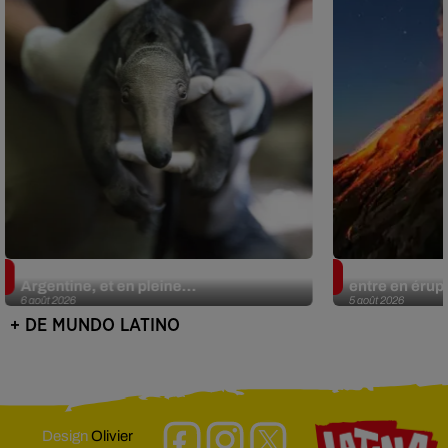
Le fourmilier géant fait son retour en
Au Guatemala,
Argentine, et en pleine...
entre en érup
6 août 2026
5 août 2026
+ DE MUNDO LATINO
Design
Olivier