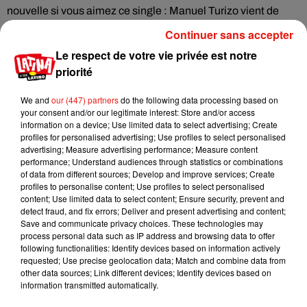
nouvelle si vous aimez ce single : Manuel Turizo vient de
sortir son album “2000”, en référence à son année de
Continuer sans accepter
naissance.
Le respect de votre vie privée est notre
Pour fêter ça, vous avez déjà pu entendre
Manuel
priorité
Turizo ce vendredi 24 mars au matin dans
We and
our (447) partners
do the following data processing based on
le
Latino Show. Une interview à retrouver en
your consent and/or our legitimate interest: Store and/or access
information on a device; Use limited data to select advertising; Create
intégralité ce vendredi soir dans la « Révolucion
profiles for personalised advertising; Use profiles to select personalised
reggaeton » !
advertising; Measure advertising performance; Measure content
performance; Understand audiences through statistics or combinations
of data from different sources; Develop and improve services; Create
profiles to personalise content; Use profiles to select personalised
content; Use limited data to select content; Ensure security, prevent and
detect fraud, and fix errors; Deliver and present advertising and content;
Save and communicate privacy choices. These technologies may
process personal data such as IP address and browsing data to offer
following functionalities: Identify devices based on information actively
requested; Use precise geolocation data; Match and combine data from
Musique
other data sources; Link different devices; Identify devices based on
information transmitted automatically.