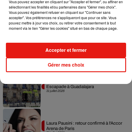
Vous pouvez accepter en cliquant sur "Accepter et fermer", ou affiner en
Karol G dévoile la tracklist de son nouvel
sélectionnant les finalités et/ou partenaires dans "Gérer mes choix".
album… avec des invités...
Vous pouvez également refuser en cliquant sur "Continuer sans
6 août 2026
accepter". Vos préférences ne s'appliqueront que pour ce site. Vous
pouvez mettre à jour vos choix, ou retirer votre consentement à tout
moment via le lien "Gérer les cookies" situé en bas de chaque page.
Benny Blanco invite Selena Gomez et
Accepter et fermer
Becky G sur son nouveau single
5 août 2026
Gérer mes choix
Escapade à Guadalajara
31 juillet 2026
Laura Pausini : retour confirmé à l'Accor
Arena de Paris