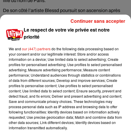
fille du nom de Paris.
De son côté l’artiste Blessd poursuit son ascension après
ses débuts en 2021 et son premier album Hecho en Medellin.
Continuer sans accepter
Le titre « Medallo » issu de cet album a été numéro un en
Le respect de votre vie privée est notre
Colombie et a cumulé plus de 400 millions de vues sur
priorité
Youtube.
We and
our (447) partners
do the following data processing based on
your consent and/or our legitimate interest: Store and/or access
information on a device; Use limited data to select advertising; Create
Cet élément est masqué compte-tenu du refus du
profiles for personalised advertising; Use profiles to select personalised
dépôt de cookies que vous avez exprimé. Si vous
advertising; Measure advertising performance; Measure content
souhaitez l'afficher, merci de nous donner votre accord
performance; Understand audiences through statistics or combinations
of data from different sources; Develop and improve services; Create
en cliquant sur le bouton ci-dessous.
profiles to personalise content; Use profiles to select personalised
content; Use limited data to select content; Ensure security, prevent and
Afficher l'élément
detect fraud, and fix errors; Deliver and present advertising and content;
Save and communicate privacy choices. These technologies may
process personal data such as IP address and browsing data to offer
following functionalities: Identify devices based on information actively
requested; Use precise geolocation data; Match and combine data from
other data sources; Link different devices; Identify devices based on
Musique
information transmitted automatically.