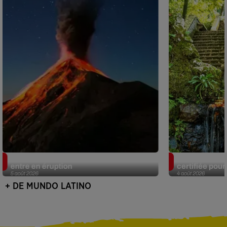
Au Guatemala, le volcan de Fuego
Au Portugal, 
entre en éruption
certifiée pour 
5 août 2026
4 août 2026
+ DE MUNDO LATINO