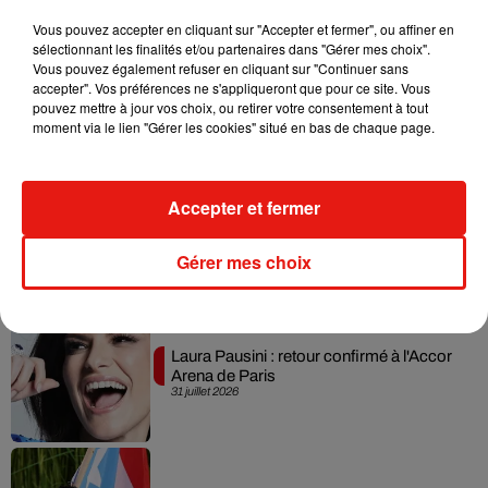
Vous pouvez accepter en cliquant sur "Accepter et fermer", ou affiner en
sélectionnant les finalités et/ou partenaires dans "Gérer mes choix".
Benny Blanco invite Selena Gomez et
Vous pouvez également refuser en cliquant sur "Continuer sans
Becky G sur son nouveau single
accepter". Vos préférences ne s'appliqueront que pour ce site. Vous
5 août 2026
pouvez mettre à jour vos choix, ou retirer votre consentement à tout
moment via le lien "Gérer les cookies" situé en bas de chaque page.
Accepter et fermer
Escapade à Guadalajara
31 juillet 2026
Gérer mes choix
Laura Pausini : retour confirmé à l'Accor
Arena de Paris
31 juillet 2026