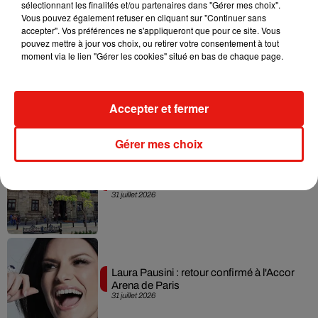
album… avec des invités...
sélectionnant les finalités et/ou partenaires dans "Gérer mes choix".
6 août 2026
Vous pouvez également refuser en cliquant sur "Continuer sans
accepter". Vos préférences ne s'appliqueront que pour ce site. Vous
pouvez mettre à jour vos choix, ou retirer votre consentement à tout
moment via le lien "Gérer les cookies" situé en bas de chaque page.
Benny Blanco invite Selena Gomez et
Becky G sur son nouveau single
Accepter et fermer
5 août 2026
Gérer mes choix
Escapade à Guadalajara
31 juillet 2026
Laura Pausini : retour confirmé à l'Accor
Arena de Paris
31 juillet 2026