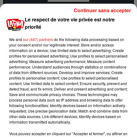
Continuer sans accepter
Initialement, cette chanson, composée donc par Magie Diaz
Le respect de votre vie privée est notre
en Colombie, a été pour la première fois enregistrée hors du
priorité
pays natal du chanteur. L’enregistrement s’est fait du côté de
We and
our (447) partners
do the following data processing based on
Cuba. Avant que Carlos Vives ne rende la chanson célèbre.
your consent and/or our legitimate interest: Store and/or access
C’est ainsi que ce titre est aujourd’hui repris et réinterprété,
information on a device; Use limited data to select advertising; Create
ou même samplé.
profiles for personalised advertising; Use profiles to select personalised
advertising; Measure advertising performance; Measure content
Magin Diaz est quant à lui décédé en 2017, quelques jours
performance; Understand audiences through statistics or combinations
of data from different sources; Develop and improve services; Create
seulement avant qu’un hommage ne lui soit rendu lors de la
profiles to personalise content; Use profiles to select personalised
cérémonie des Grammy Awards.
content; Use limited data to select content; Ensure security, prevent and
detect fraud, and fix errors; Deliver and present advertising and content;
Save and communicate privacy choices. These technologies may
process personal data such as IP address and browsing data to offer
following functionalities: Identify devices based on information actively
Musique
requested; Use precise geolocation data; Match and combine data from
other data sources; Link different devices; Identify devices based on
information transmitted automatically.
Karol G dévoile la tracklist de son nouvel
Vous pouvez accepter en cliquant sur "Accepter et fermer", ou affiner en