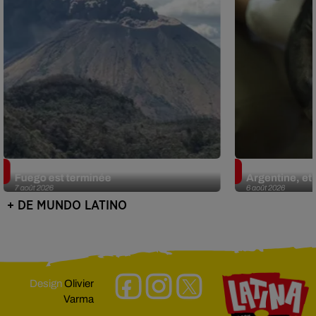
Guatemala : l'éruption du volcan de
Le fourmilier 
Fuego est terminée
Argentine, et 
7 août 2026
6 août 2026
+ DE MUNDO LATINO
Design
Olivier
Varma