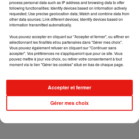
process personal data such as IP address and browsing data to offer
following functionalities: Identify devices based on information actively
requested; Use precise geolocation data; Match and combine data from
other data sources; Link different devices; Identify devices based on
information transmitted automatically.
Vous pouvez accepter en cliquant sur "Accepter et fermer", ou affiner en
sélectionnant les finalités et/ou partenaires dans "Gérer mes choix".
+ DE JEUX
Vous pouvez également refuser en cliquant sur "Continuer sans
accepter". Vos préférences ne s'appliqueront que pour ce site. Vous
pouvez mettre à jour vos choix, ou retirer votre consentement à tout
moment via le lien "Gérer les cookies" situé en bas de chaque page.
Musique
Laura Pausini :
retour
Accepter et fermer
confirmé à
l'Accor Arena
31 juillet 2026
Gérer mes choix
de Paris
+ DE MUSIQUE