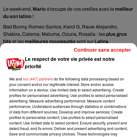
Le week-end,
Mario
s'occupe de vos oreilles avec le
meilleur
du son latino
!
Bad Bunny, Romeo Santos, Karol G, Rauw Alejandro,
Shakira, Calema, Maluma, Ozuna, Rosalía : les
plus gros
hits
et les
meilleures nouveautés
sont sur
Latina
.
Continuer sans accepter
Toute la journée, contactez l'équipe de Latina sur
Le respect de votre vie privée est notre
WhatsApp ! Réagissez au 06 58 58 58 73.
priorité
À gagner sur Latina
We and
our (447) partners
do the following data processing based on
your consent and/or our legitimate interest: Store and/or access
information on a device; Use limited data to select advertising; Create
profiles for personalised advertising; Use profiles to select personalised
advertising; Measure advertising performance; Measure content
performance; Understand audiences through statistics or combinations
of data from different sources; Develop and improve services; Create
profiles to personalise content; Use profiles to select personalised
content; Use limited data to select content; Ensure security, prevent and
detect fraud, and fix errors; Deliver and present advertising and content;
Save and communicate privacy choices. These technologies may