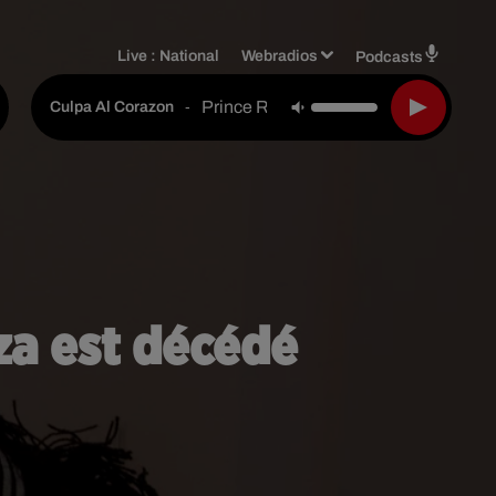
Live :
National
Webradios
Podcasts
Prince Royce
-
Culpa Al Corazon
a est décédé