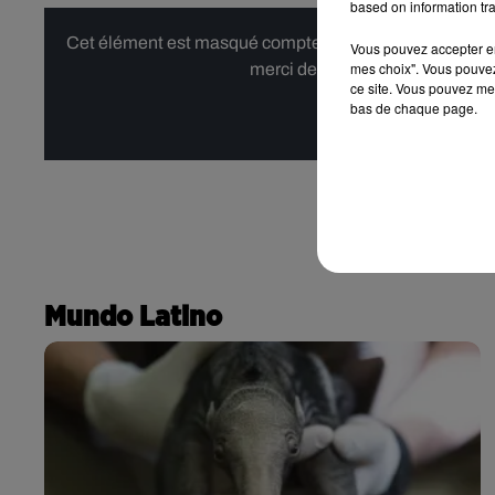
based on information tra
Cet élément est masqué compte-tenu du refus du dépôt d
Vous pouvez accepter en 
mes choix". Vous pouvez
merci de nous donner votre acco
ce site. Vous pouvez met
bas de chaque page.
Affi
Mundo Latino