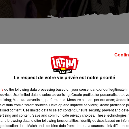
 décédé le 27 août dernier à l’âge de 87 ans.
Contin
la disparition de Raúl Barboza, accordéoniste argentin reconn
r à l’âge de 87 ans, chez lui à Paris. Raúl Barboza était notamm
Le respect de votre vie privée est notre priorité
eu du chamamé argentin.
ère, guitariste de chamamé. Il se tourne ensuite vers l’accord
ers
do the following data processing based on your consent and/or our legitimate int
device; Use limited data to select advertising; Create profiles for personalised adver
ller dans la capitale française dès les années 80. En 1992, Barb
vertising; Measure advertising performance; Measure content performance; Unders
ns of data from different sources; Develop and improve services; Create profiles to 
alised content; Use limited data to select content; Ensure security, prevent and detect
ours évoqué un homme d’une grande sensibilité et d’une gra
ertising and content; Save and communicate privacy choices. These technologies
and browsing data to offer following functionalities: Identify devices based on infor
eolocation data; Match and combine data from other data sources; Link different de