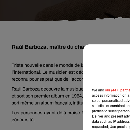
Raúl Barboza, maître du chamamé argentin, est
Triste nouvelle dans le monde de la musique. On apprend 
l’international. Le musicien est décédé le 27 août dernie
reconnu pour sa pratique de l’accordéon, et dans le mili
Raúl Barboza découvre la musique très jeune grâce à son p
We and
our (447) partn
access information on a 
et sort son premier album en 1964, avant de venir s’insta
select personalised ad
sort même un album français, intitulé
Kilometro 11
.
statistics or combinatio
profiles to select person
Les personnes ayant déjà croisé Raúl Barboza ont touj
Deliver and present adv
générosité.
data such as IP address 
requested; Use precise g