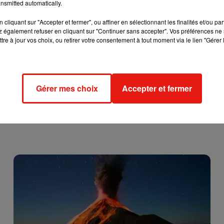
nsmitted automatically.
e cookies que vous avez exprimé. Si vous souhaitez l'afficher,
cliquant sur "Accepter et fermer", ou affiner en sélectionnant les finalités et/ou pa
 également refuser en cliquant sur "Continuer sans accepter". Vos préférences ne 
rd en cliquant sur le bouton ci-dessous.
tre à jour vos choix, ou retirer votre consentement à tout moment via le lien "Gérer 
cher l'élément
Gérer mes choix
Accepter et fermer