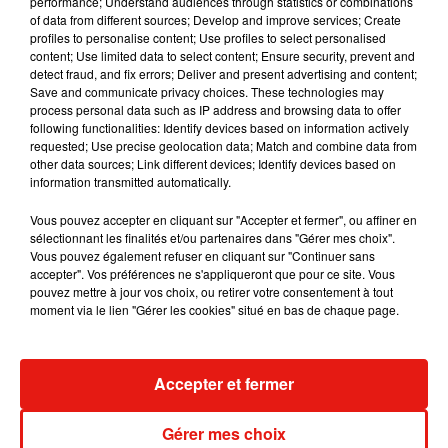
performance; Understand audiences through statistics or combinations
album… avec des invités...
of data from different sources; Develop and improve services; Create
6 août 2026
profiles to personalise content; Use profiles to select personalised
content; Use limited data to select content; Ensure security, prevent and
detect fraud, and fix errors; Deliver and present advertising and content;
Save and communicate privacy choices. These technologies may
process personal data such as IP address and browsing data to offer
following functionalities: Identify devices based on information actively
Benny Blanco invite Selena Gomez et
requested; Use precise geolocation data; Match and combine data from
Becky G sur son nouveau single
other data sources; Link different devices; Identify devices based on
5 août 2026
information transmitted automatically.
Vous pouvez accepter en cliquant sur "Accepter et fermer", ou affiner en
sélectionnant les finalités et/ou partenaires dans "Gérer mes choix".
Vous pouvez également refuser en cliquant sur "Continuer sans
accepter". Vos préférences ne s'appliqueront que pour ce site. Vous
Escapade à Guadalajara
31 juillet 2026
pouvez mettre à jour vos choix, ou retirer votre consentement à tout
moment via le lien "Gérer les cookies" situé en bas de chaque page.
Accepter et fermer
Laura Pausini : retour confirmé à l'Accor
Arena de Paris
Gérer mes choix
31 juillet 2026