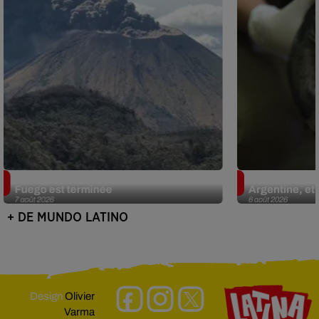
Guatemala : l'éruption du volcan de
Le fourmilier 
Fuego est terminée
Argentine, et 
7 août 2026
6 août 2026
+ DE MUNDO LATINO
Design
Olivier
Varma