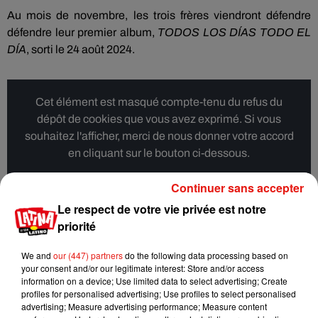
Au mois de novembre, les trois frères viendront défendre
défendre leur premier album,
TODOS LOS DÍAS TODO EL
DÍA
, sorti le 24 août 2024.
Cet élément est masqué compte-tenu du refus du
dépôt de cookies que vous avez exprimé. Si vous
souhaitez l'afficher, merci de nous donner votre accord
en cliquant sur le bouton ci-dessous.
Continuer sans accepter
Afficher l'élément
Le respect de votre vie privée est notre
priorité
We and
our (447) partners
do the following data processing based on
Musique
your consent and/or our legitimate interest: Store and/or access
information on a device; Use limited data to select advertising; Create
profiles for personalised advertising; Use profiles to select personalised
advertising; Measure advertising performance; Measure content
Karol G dévoile la tracklist de son nouvel