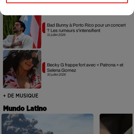
Bad Bunny à Porto Rico pour un concert
? Les rumeurs s'intensifient
31 juillet 2026
Becky G frappe fort avec « Patrona » et
Selena Gomez
30 juillet 2026
+ DE MUSIQUE
Mundo Latino