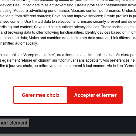
device; Use limited data to select advertising; Create profiles for personalised adver
x personnages de la série qui semblaient partager leurs
vertising; Measure advertising performance; Measure content performance; Unders
me des acteurs a fait le reste.
ns of data from different sources; Develop and improve services; Create profiles to 
alised content; Use limited data to select content; Ensure security, prevent and detect
Qui, quelle chaîne, quand et à quelle heure
ertising and content; Save and communicate privacy choices. These technologies
and browsing data to offer following functionalities: Identify devices based on infor
Dos, Tres : Nouvelle Génération
? Silvia, Lola et Roberto
eolocation data; Match and combine data from other data sources; Link different de
nsmitted automatically.
 banqueroute.
t les vétérans à côté d’une toute jeune distribution (Marc Sole
cliquant sur "Accepter et fermer", ou affiner en sélectionnant les finalités et/ou pa
 également refuser en cliquant sur "Continuer sans accepter". Vos préférences ne 
zalez) qui ne tardera pas à entrer dans le cœur des nostalgiqu
tre à jour vos choix, ou retirer votre consentement à tout moment via le lien "Gérer 
Gérer mes choix
Accepter et fermer
e cookies que vous avez exprimé. Si vous souhaitez l'afficher,
rd en cliquant sur le bouton ci-dessous.
cher l'élément