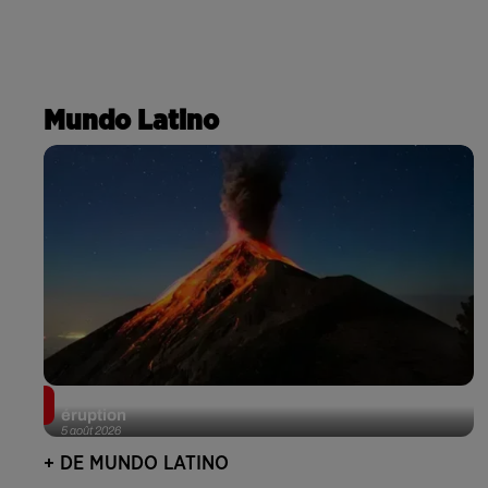
Mundo Latino
Au Guatemala, le volcan de Fuego entre en
éruption
5 août 2026
+ DE MUNDO LATINO