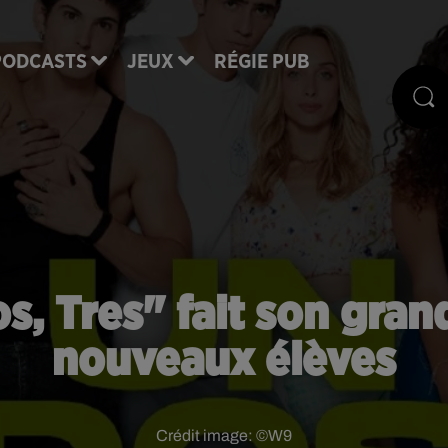
PODCASTS
JEUX
RÉGIE PUB
os, Tres" fait son gran
nouveaux élèves
Crédit image:
©W9