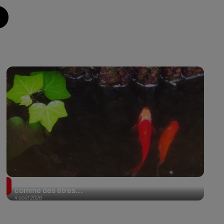
En Argentine, deux poissons rouges reconnus
comme des êtres...
4 août 2026