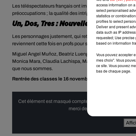
access information on a 
Les téléspectateurs français ont immédiatement adhéré au
select personalised ad
préoccupations ; la qualité des intrigues, liée au magnétis
statistics or combinatio
profiles to select person
Un, Dos, Tres : Nouvelle Génération
: 
Deliver and present adv
data such as IP address 
Les personnages justement, qui retrouvera-t-on dans
Un, 
requested; Use precise g
based on information tra
reviennent cette fois en profs pour sauver leur école de la
Miguel Angel Muñoz, Beatriz Luengo et Mónica Cruz joueron
Vous pouvez accepter en 
mes choix". Vous pouvez
Monica Mara, Claudia Lachispa, Marc Betriu et Quique Gon
ce site. Vous pouvez met
que nous sommes.
bas de chaque page.
Rentrée des classes le 16 novembre sur W9, à 21h05.
Cet élément est masqué compte-tenu du refus du dépôt d
merci de nous donner votre acco
Affi