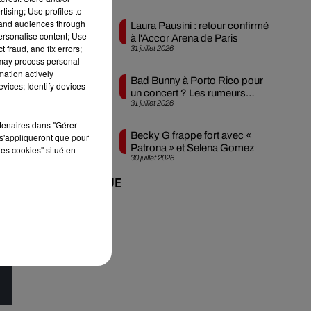
tising; Use profiles to
tand audiences through
Laura Pausini : retour confirmé
personalise content; Use
à l'Accor Arena de Paris
 fraud, and fix errors;
31 juillet 2026
 ?
 may process personal
mation actively
Bad Bunny à Porto Rico pour
vices; Identify devices
un concert ? Les rumeurs
31 juillet 2026
s'intensifient
r,
rtenaires dans "Gérer
Becky G frappe fort avec «
s'appliqueront que pour
es
Patrona » et Selena Gomez
les cookies" situé en
30 juillet 2026
+ DE MUSIQUE