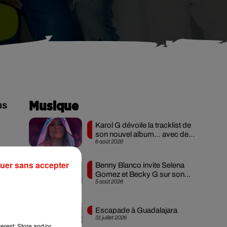
us
Musique
Karol G dévoile la tracklist de
son nouvel album… avec des
6 août 2026
invités...
uer sans accepter
Benny Blanco invite Selena
Gomez et Becky G sur son
5 août 2026
nouveau single
it
Escapade à Guadalajara
31 juillet 2026
erest: Store and/or