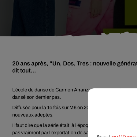
20 ans après, "Un, Dos, Tres : nouvelle générat
dit tout...
L’école de danse de Carmen Arranz rouvre ses portes. La 
dansé son dernier pas.
Diffusée pour la 1e fois sur M6 en 2004,
Un, Dos, Tres
avai
nouveaux adeptes.
Il faut dire que la série était, à l’époque, particulièrement
pas vraiment par l’exportation de sa production télévisuell
We and
our (447) partn