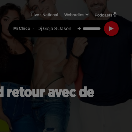
Live :
National
Webradios
Podcasts
Dj Goja & Jason Derulo & Melody
-
Mi Chico
d retour avec de