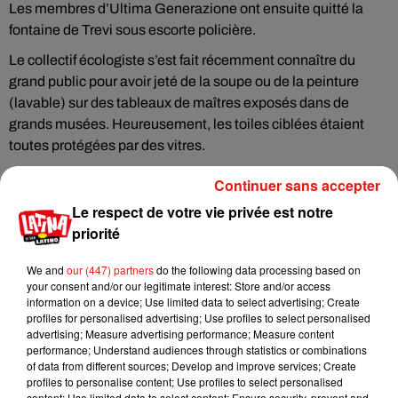
Les membres d’Ultima Generazione ont ensuite quitté la
fontaine de Trevi sous escorte policière.
Le collectif écologiste s’est fait récemment connaître du
grand public pour avoir jeté de la soupe ou de la peinture
(lavable) sur des tableaux de maîtres exposés dans de
grands musées. Heureusement, les toiles ciblées étaient
toutes protégées par des vitres.
Continuer sans accepter
Le respect de votre vie privée est notre
priorité
Musique
We and
our (447) partners
do the following data processing based on
your consent and/or our legitimate interest: Store and/or access
Benny Blanco invite Selena Gomez et
information on a device; Use limited data to select advertising; Create
Becky G sur son nouveau single
profiles for personalised advertising; Use profiles to select personalised
5 août 2026
advertising; Measure advertising performance; Measure content
performance; Understand audiences through statistics or combinations
of data from different sources; Develop and improve services; Create
profiles to personalise content; Use profiles to select personalised
content; Use limited data to select content; Ensure security, prevent and