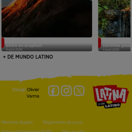
Au Guatemala, le volcan de Fuego
Au Portugal, 
entre en éruption
certifiée pour 
5 août 2026
4 août 2026
+ DE MUNDO LATINO
Design
Olivier
Varma
Mentions légales
Règlements des jeux
Notice d’information RGPD
Plan du site