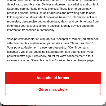
detect fraud, and fix errors; Deliver and present advertising and content;
Escapade à Guadalajara
Save and communicate privacy choices. These technologies may
31 juillet 2026
process personal data such as IP address and browsing data to offer
following functionalities: Identify devices based on information actively
requested; Use precise geolocation data; Match and combine data from
other data sources; Link different devices; Identify devices based on
information transmitted automatically.
Laura Pausini : retour confirmé à l'Accor
Vous pouvez accepter en cliquant sur "Accepter et fermer", ou affiner en
Arena de Paris
sélectionnant les finalités et/ou partenaires dans "Gérer mes choix".
31 juillet 2026
Vous pouvez également refuser en cliquant sur "Continuer sans
accepter". Vos préférences ne s'appliqueront que pour ce site. Vous
pouvez mettre à jour vos choix, ou retirer votre consentement à tout
moment via le lien "Gérer les cookies" situé en bas de chaque page.
Bad Bunny à Porto Rico pour un concert
? Les rumeurs s'intensifient
31 juillet 2026
Accepter et fermer
Gérer mes choix
Becky G frappe fort avec « Patrona » et
Selena Gomez