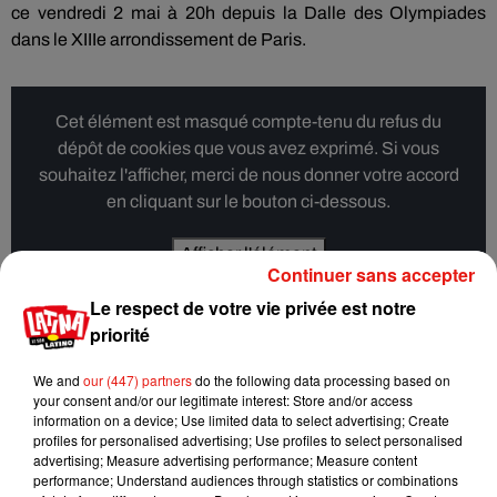
ce vendredi 2 mai à 20h depuis la Dalle des Olympiades
dans le XIIIe arrondissement de Paris.
Cet élément est masqué compte-tenu du refus du
dépôt de cookies que vous avez exprimé. Si vous
souhaitez l'afficher, merci de nous donner votre accord
en cliquant sur le bouton ci-dessous.
Afficher l'élément
Continuer sans accepter
Le respect de votre vie privée est notre
priorité
Musique
We and
our (447) partners
do the following data processing based on
your consent and/or our legitimate interest: Store and/or access
information on a device; Use limited data to select advertising; Create
profiles for personalised advertising; Use profiles to select personalised
Karol G dévoile la tracklist de son nouvel
advertising; Measure advertising performance; Measure content
album… avec des invités...
performance; Understand audiences through statistics or combinations
6 août 2026