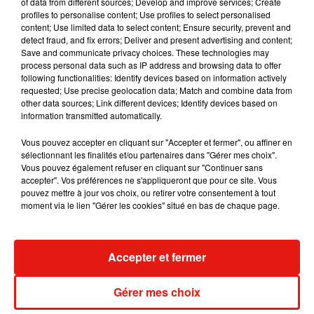
of data from different sources; Develop and improve services; Create
profiles to personalise content; Use profiles to select personalised
content; Use limited data to select content; Ensure security, prevent and
detect fraud, and fix errors; Deliver and present advertising and content;
Save and communicate privacy choices. These technologies may
process personal data such as IP address and browsing data to offer
Benny Blanco invite Selena Gomez et
following functionalities: Identify devices based on information actively
Becky G sur son nouveau single
requested; Use precise geolocation data; Match and combine data from
5 août 2026
other data sources; Link different devices; Identify devices based on
information transmitted automatically.
Vous pouvez accepter en cliquant sur "Accepter et fermer", ou affiner en
sélectionnant les finalités et/ou partenaires dans "Gérer mes choix".
Vous pouvez également refuser en cliquant sur "Continuer sans
Escapade à Guadalajara
31 juillet 2026
accepter". Vos préférences ne s'appliqueront que pour ce site. Vous
pouvez mettre à jour vos choix, ou retirer votre consentement à tout
moment via le lien "Gérer les cookies" situé en bas de chaque page.
Accepter et fermer
Laura Pausini : retour confirmé à l'Accor
Arena de Paris
31 juillet 2026
Gérer mes choix