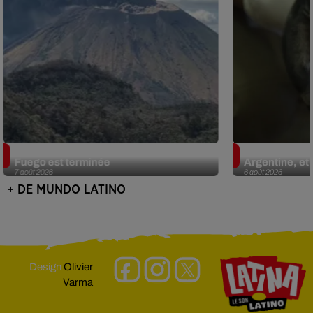
Guatemala : l'éruption du volcan de
Le fourmilier 
Fuego est terminée
Argentine, et 
7 août 2026
6 août 2026
+ DE MUNDO LATINO
Design
Olivier
Varma