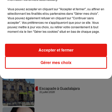
Musique
Vous pouvez accepter en cliquant sur "Accepter et fermer", ou affiner en
sélectionnant les finalités et/ou partenaires dans "Gérer mes choix".
Vous pouvez également refuser en cliquant sur "Continuer sans
Karol G dévoile la tracklist de son nouvel
accepter". Vos préférences ne s'appliqueront que pour ce site. Vous
album… avec des invités...
pouvez mettre à jour vos choix, ou retirer votre consentement à tout
6 août 2026
moment via le lien "Gérer les cookies" situé en bas de chaque page.
Accepter et fermer
Benny Blanco invite Selena Gomez et
Becky G sur son nouveau single
5 août 2026
Gérer mes choix
Escapade à Guadalajara
31 juillet 2026