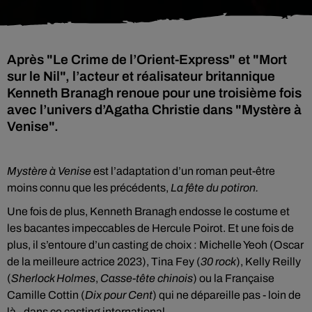
Après "Le Crime de l’Orient-Express" et "Mort
sur le Nil", l’acteur et réalisateur britannique
Kenneth Branagh renoue pour une troisième fois
avec l’univers d’Agatha Christie dans "Mystère à
Venise".
Mystère à Venise
est l’adaptation d’un roman peut-être
moins connu que les précédents,
La fête du potiron.
Une fois de plus, Kenneth Branagh endosse le costume et
les bacantes impeccables de Hercule Poirot. Et une fois de
plus, il s’entoure d’un casting de choix : Michelle Yeoh (Oscar
de la meilleure actrice 2023), Tina Fey (
30 rock
), Kelly Reilly
(
Sherlock Holmes
,
Casse-tête chinois
) ou la Française
Camille Cottin (
Dix pour Cent
) qui ne dépareille pas - loin de
là - dans ce casting international.