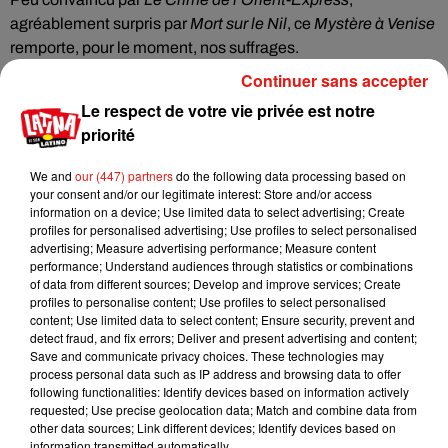
agréablement surpris par
Mort sur le Nil
, ce
Mystère à Venise
remporte, pour le moment, nos suffrages.
Continuer sans accepter
Le respect de votre vie privée est notre
Cet élément est masqué compte-tenu du refus du
priorité
dépôt de cookies que vous avez exprimé. Si vous
souhaitez l'afficher, merci de nous donner votre accord
We and
our (447) partners
do the following data processing based on
your consent and/or our legitimate interest: Store and/or access
en cliquant sur le bouton ci-dessous.
information on a device; Use limited data to select advertising; Create
profiles for personalised advertising; Use profiles to select personalised
Afficher l'élément
advertising; Measure advertising performance; Measure content
performance; Understand audiences through statistics or combinations
of data from different sources; Develop and improve services; Create
profiles to personalise content; Use profiles to select personalised
Mystère à Venise •
De et avec
Kenneth Branagh • et aussi
content; Use limited data to select content; Ensure security, prevent and
Michelle Yeoh, Tina Fey, Camille Cottin, Kelly Reilly... • Sortie
detect fraud, and fix errors; Deliver and present advertising and content;
le 13 septembre
Save and communicate privacy choices. These technologies may
process personal data such as IP address and browsing data to offer
following functionalities: Identify devices based on information actively
requested; Use precise geolocation data; Match and combine data from
other data sources; Link different devices; Identify devices based on
information transmitted automatically.