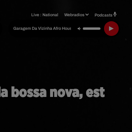
Live :
National
Webradios
Podcasts
Dj Rumoafatima
-
Garagem Da Vizinha Afro House
la bossa nova, est