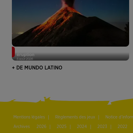
Au Guatemala, le volcan de Fuego entre en
éruption
5 août 2026
+ DE MUNDO LATINO
Mentions légales
Règlements des jeux
Notice d’info
Archives
2026
2025
2024
2023
2022