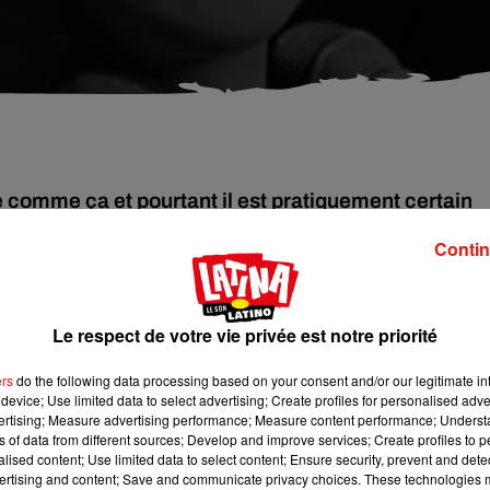
 comme ça et pourtant il est pratiquement certain
m Ipanema ». La brésilienne Astrud Gilberto, star 
Contin
ardi 6 juin sur Instagram. La chanteuse brésilienne, icône de la
Le respect de votre vie privée est notre priorité
connue pour son titre « The Girl From Ipanema », qui est à ce jo
ers
do the following data processing based on your consent and/or our legitimate int
device; Use limited data to select advertising; Create profiles for personalised adver
vertising; Measure advertising performance; Measure content performance; Unders
ns of data from different sources; Develop and improve services; Create profiles to 
alised content; Use limited data to select content; Ensure security, prevent and detect
ertising and content; Save and communicate privacy choices. These technologies