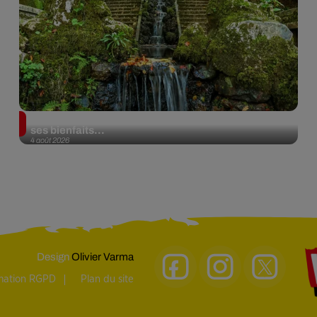
Au Portugal, une forêt est désormais certifiée pour
ses bienfaits...
4 août 2026
Design
Olivier Varma
rmation RGPD
Plan du site