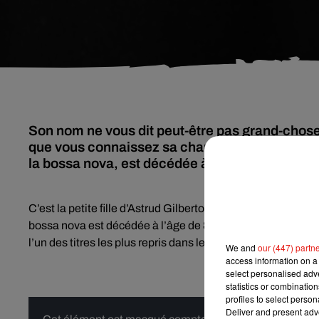
Son nom ne vous dit peut-être pas grand-chose
que vous connaissez sa chanson « The Girl Fro
la bossa nova, est décédée à l’âge de 83 ans.
C’est la petite fille d’Astrud Gilberto qui l’a annoncé ce m
bossa nova est décédée à l’âge de 83 ans. Elle est surtout 
l’un des titres les plus repris dans le monde.
We and
our (447) partn
access information on a 
select personalised ad
statistics or combinatio
profiles to select person
Deliver and present adv