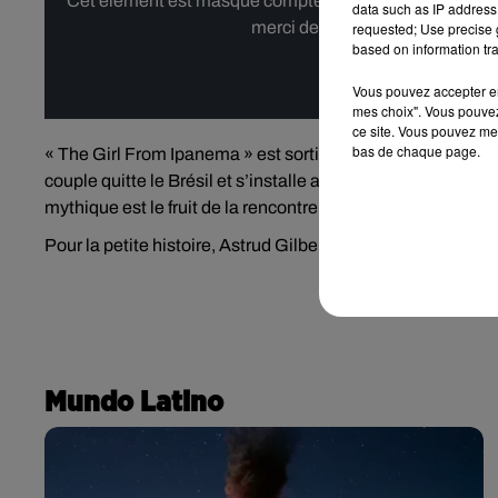
Cet élément est masqué compte-tenu du refus du dépôt d
data such as IP address 
merci de nous donner votre acco
requested; Use precise g
based on information tra
Affi
Vous pouvez accepter en 
mes choix". Vous pouvez
ce site. Vous pouvez met
bas de chaque page.
« The Girl From Ipanema » est sorti en 1963. À cette époq
couple quitte le Brésil et s’installe aux Etats-Unis où le 
mythique est le fruit de la rencontre de ces trois personnes
Pour la petite histoire, Astrud Gilberto quittera son mari 
Mundo Latino