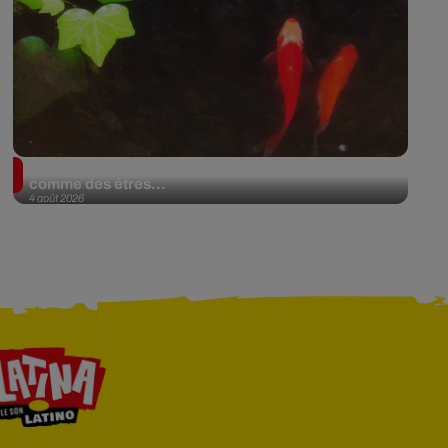
En Argentine, deux poissons rouges reconnus
comme des êtres...
4 août 2026