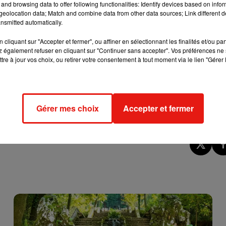
e cookies que vous avez exprimé. Si vous souhaitez l'afficher,
and browsing data to offer following functionalities: Identify devices based on infor
rd en cliquant sur le bouton ci-dessous.
eolocation data; Match and combine data from other data sources; Link different de
nsmitted automatically.
cher l'élément
cliquant sur "Accepter et fermer", ou affiner en sélectionnant les finalités et/ou pa
 également refuser en cliquant sur "Continuer sans accepter". Vos préférences ne 
tre à jour vos choix, ou retirer votre consentement à tout moment via le lien "Gérer 
ue Astrud Gilberto est déjà mariée au musicien Joaõ Gilberto. L
duo va alors rencontrer le saxophoniste américain Stan Getz. Ce t
.
Gérer mes choix
Accepter et fermer
l’année suivante pour se mettre en couple avec Stan Getz.