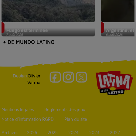
Guatemala : l'éruption du volcan de
Le fourmilier 
Fuego est terminée
Argentine, et 
7 août 2026
6 août 2026
+ DE MUNDO LATINO
Design
Olivier
Varma
Mentions légales
Règlements des jeux
Notice d’information RGPD
Plan du site
Archives
2026
2025
2024
2023
2022