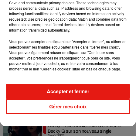
nouveau standard de soins qu'il faudra demander à leur
Save and communicate privacy choices. These technologies may
process personal data such as IP address and browsing data to offer
médecin ». Il espère également que ces résultats
following functionalities: Identify devices based on information actively
spectaculaires accéléreront les demandes d'autorisation de
requested; Use precise geolocation data; Match and combine data from
mise sur le marché du traitement.
other data sources; Link different devices; Identify devices based on
information transmitted automatically.
Vous pouvez accepter en cliquant sur "Accepter et fermer", ou affiner en
sélectionnant les finalités et/ou partenaires dans "Gérer mes choix".
Vous pouvez également refuser en cliquant sur "Continuer sans
accepter". Vos préférences ne s'appliqueront que pour ce site. Vous
Musique
pouvez mettre à jour vos choix, ou retirer votre consentement à tout
moment via le lien "Gérer les cookies" situé en bas de chaque page.
Karol G dévoile la tracklist de son nouvel
Accepter et fermer
album… avec des invités...
6 août 2026
Gérer mes choix
Benny Blanco invite Selena Gomez et
Becky G sur son nouveau single
5 août 2026