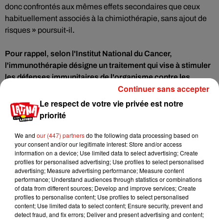
donc confrontés aux mêmes effets secondaires que ceux
habituellement associés à la chimiothérapie, sans ajout de
risques
»
poursuit-il
.
Pour rappel, selon l'Institut National du Cancer,
l'immunothérapie désigne un traitement qui vise à stimuler
les défenses immunitaires de l'organisme contre les
Continuer sans accepter
cellules cancéreuses.e. Cela se fait souvent par l'injection
d'anticorps ou d'antigènes.
Le respect de votre vie privée est notre
priorité
Une lueur d'espoir pour 1 500 patients
chaque année
We and
our (447) partners
do the following data processing based on
your consent and/or our legitimate interest: Store and/or access
L'espoir suscité par ces résultats est immense. Si cette
information on a device; Use limited data to select advertising; Create
profiles for personalised advertising; Use profiles to select personalised
nouvelle thérapie est approuvée, elle pourrait transformer le
advertising; Measure advertising performance; Measure content
traitement du cancer de la vessie à un stade avancé, offrant
performance; Understand audiences through statistics or combinations
un nouveau souffle aux 1 500 patients éligibles chaque
of data from different sources; Develop and improve services; Create
profiles to personalise content; Use profiles to select personalised
année en France. Le docteur Neuzillet insiste sur
content; Use limited data to select content; Ensure security, prevent and
l'importance de ces avancées :
«
Pour les patients, c'est un
detect fraud, and fix errors; Deliver and present advertising and content;