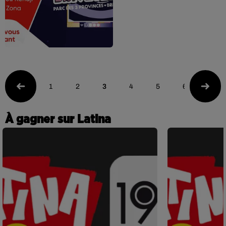
1
2
3
4
5
6
À gagner sur Latina