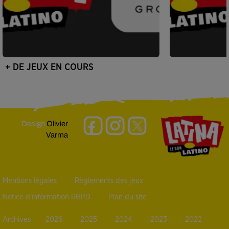
+ DE JEUX EN COURS
Design
Olivier
Varma
Mentions légales
Règlements des jeux
Notice d’information RGPD
Plan du site
Archives
2026
2025
2024
2023
2022