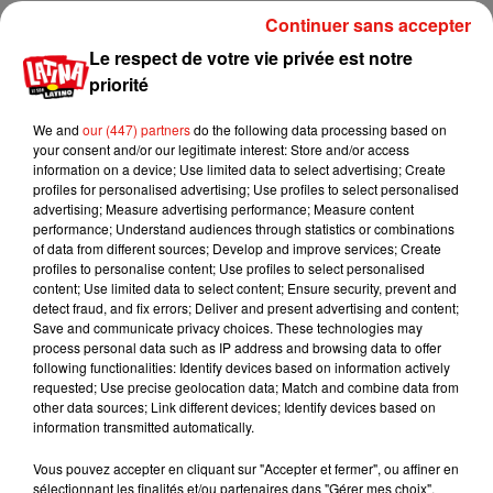
Continuer sans accepter
Le respect de votre vie privée est notre
priorité
We and
our (447) partners
do the following data processing based on
your consent and/or our legitimate interest: Store and/or access
information on a device; Use limited data to select advertising; Create
profiles for personalised advertising; Use profiles to select personalised
advertising; Measure advertising performance; Measure content
performance; Understand audiences through statistics or combinations
of data from different sources; Develop and improve services; Create
profiles to personalise content; Use profiles to select personalised
content; Use limited data to select content; Ensure security, prevent and
detect fraud, and fix errors; Deliver and present advertising and content;
Save and communicate privacy choices. These technologies may
process personal data such as IP address and browsing data to offer
following functionalities: Identify devices based on information actively
Musique
requested; Use precise geolocation data; Match and combine data from
other data sources; Link different devices; Identify devices based on
information transmitted automatically.
Karol G dévoile la tracklist de son nouvel
Vous pouvez accepter en cliquant sur "Accepter et fermer", ou affiner en
album… avec des invités...
sélectionnant les finalités et/ou partenaires dans "Gérer mes choix".
6 août 2026