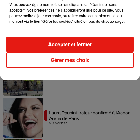
Vous pouvez également refuser en cliquant sur "Continuer sans
accepter". Vos préférences ne s'appliqueront que pour ce site. Vous
pouvez mettre à jour vos choix, ou retirer votre consentement à tout
moment via le lien "Gérer les cookies" situé en bas de chaque page.
Benny Blanco invite Selena Gomez et
Becky G sur son nouveau single
5 août 2026
Accepter et fermer
Gérer mes choix
Escapade à Guadalajara
31 juillet 2026
Laura Pausini : retour confirmé à l'Accor
Arena de Paris
31 juillet 2026