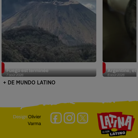
Guatemala : l'éruption du volcan de
Le fourmilier 
Fuego est terminée
Argentine, et 
7 août 2026
6 août 2026
+ DE MUNDO LATINO
Design
Olivier
Varma