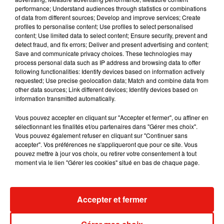
performance; Understand audiences through statistics or combinations
of data from different sources; Develop and improve services; Create
Horoscope G ¿½meaux - Citation du jour
profiles to personalise content; Use profiles to select personalised
Les caresses sont aussi nécessaires à la vie des sentiments
content; Use limited data to select content; Ensure security, prevent and
que les feuilles le sont aux arbres. Sans elles, l'amour meurt
detect fraud, and fix errors; Deliver and present advertising and content;
Save and communicate privacy choices. These technologies may
par la racine (Nathaniel Hawthorne).
process personal data such as IP address and browsing data to offer
following functionalities: Identify devices based on information actively
Horoscope G ¿½meaux - Nombre de chance
requested; Use precise geolocation data; Match and combine data from
other data sources; Link different devices; Identify devices based on
798
information transmitted automatically.
Horoscope G ¿½meaux - Clin d'oeil
Vous pouvez accepter en cliquant sur "Accepter et fermer", ou affiner en
Cessez de redouter des problèmes, le plus souvent
sélectionnant les finalités et/ou partenaires dans "Gérer mes choix".
Vous pouvez également refuser en cliquant sur "Continuer sans
imaginaires ou exagérés. C'est en sachant apprécier les
accepter". Vos préférences ne s'appliqueront que pour ce site. Vous
côtés positifs de votre vie que vous vous donnerez de la
pouvez mettre à jour vos choix, ou retirer votre consentement à tout
confiance.
moment via le lien "Gérer les cookies" situé en bas de chaque page.
|
|
Horoscope 2026
Tarot gratuit
Horoscope quotidien
Accepter et fermer
(C) AsiaFlash.com