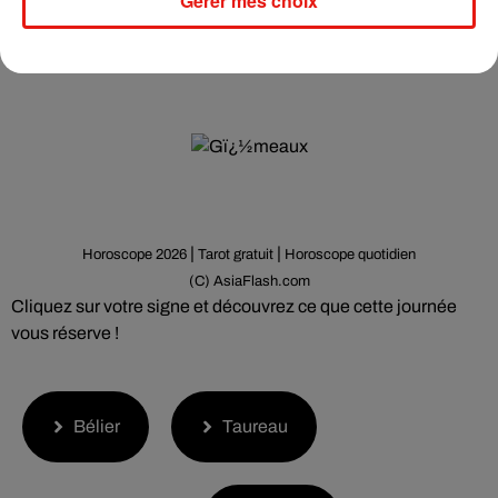
Gérer mes choix
Horoscope hebdomadaire Gï¿½meaux
(Lundi 3 -- Dimanche 9 Aoï¿½t 2026)
|
|
Horoscope 2026
Tarot gratuit
Horoscope quotidien
(C) AsiaFlash.com
Cliquez sur votre signe et découvrez ce que cette journée
vous réserve !
Bélier
Taureau