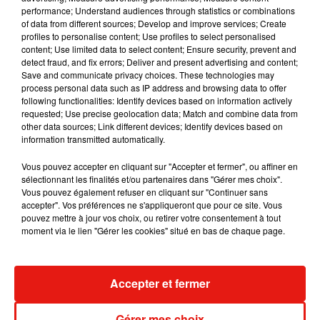
Cet élément est masqué compte-tenu du refus du
performance; Understand audiences through statistics or combinations
of data from different sources; Develop and improve services; Create
dépôt de cookies que vous avez exprimé. Si vous
profiles to personalise content; Use profiles to select personalised
souhaitez l'afficher, merci de nous donner votre accord
content; Use limited data to select content; Ensure security, prevent and
en cliquant sur le bouton ci-dessous.
detect fraud, and fix errors; Deliver and present advertising and content;
Save and communicate privacy choices. These technologies may
process personal data such as IP address and browsing data to offer
Afficher l'élément
following functionalities: Identify devices based on information actively
requested; Use precise geolocation data; Match and combine data from
other data sources; Link different devices; Identify devices based on
information transmitted automatically.
La Vallée des fous
• De Xavier Beauvois • Avec Jean-Paul
Rouve, Pierre Richard, Madeleine Beauvois • Sortie le 13
Vous pouvez accepter en cliquant sur "Accepter et fermer", ou affiner en
novembre 2024
sélectionnant les finalités et/ou partenaires dans "Gérer mes choix".
Vous pouvez également refuser en cliquant sur "Continuer sans
Gladiator II
• De Ridley Scott • Avec Paul Mescal, Denzel
accepter". Vos préférences ne s'appliqueront que pour ce site. Vous
Washington, Pedro Pascal… • Sortie le 13 novembre 2024
pouvez mettre à jour vos choix, ou retirer votre consentement à tout
moment via le lien "Gérer les cookies" situé en bas de chaque page.
Accepter et fermer
Musique
Gérer mes choix