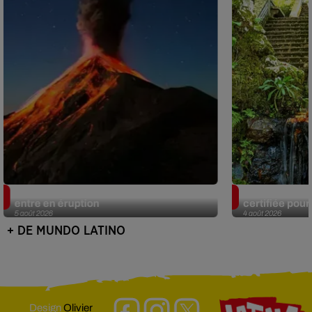
Au Guatemala, le volcan de Fuego
Au Portugal, 
entre en éruption
certifiée pour 
5 août 2026
4 août 2026
+ DE MUNDO LATINO
Design
Olivier