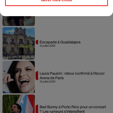
Benny Blanco invite Selena Gomez et
Becky G sur son nouveau single
5 août 2026
Escapade à Guadalajara
31 juillet 2026
Laura Pausini : retour confirmé à l'Accor
Arena de Paris
31 juillet 2026
Bad Bunny à Porto Rico pour un concert
? Les rumeurs s'intensifient