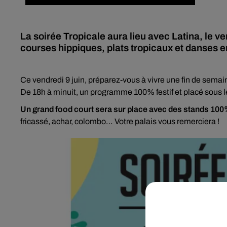
La soirée Tropicale aura lieu avec Latina, le 
courses hippiques, plats tropicaux et danses end
Ce vendredi 9 juin, préparez-vous à vivre une fin de semai
De 18h à minuit, un programme 100% festif et placé sous l
Un grand food court sera sur place avec des stands 100
fricassé, achar, colombo… Votre palais vous remerciera !