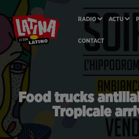
RADIO
ACTU
CONTACT
Food trucks antill
Tropicale arr