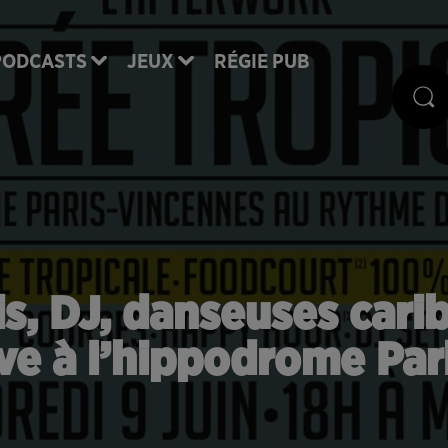
PODCASTS
JEUX
RÉGIE PUB
ais, DJ, danseuses car
ive à l’hippodrome Par