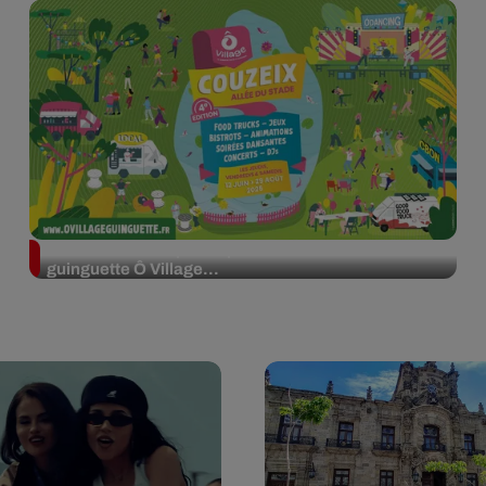
Laissez-vous emporter par la soirée salsa à la
guinguette Ô Village...