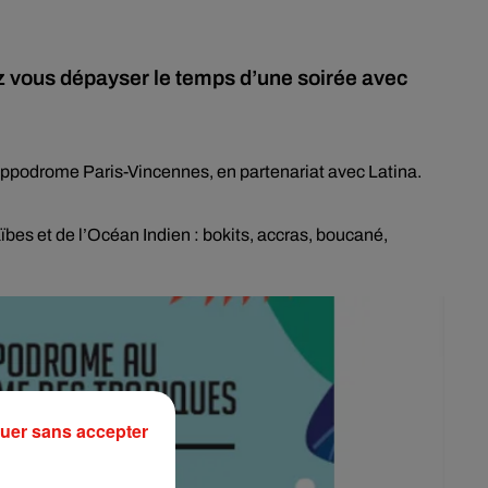
ez vous dépayser le temps d’une soirée avec
’hippodrome Paris-Vincennes, en partenariat avec Latina.
ïbes et de l’Océan Indien : bokits, accras, boucané,
uer sans accepter