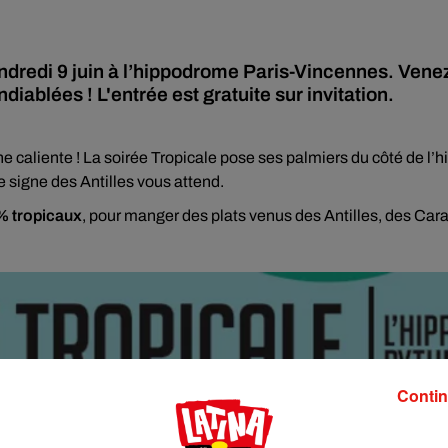
vendredi 9 juin à l’hippodrome Paris-Vincennes. Ven
iablées ! L'entrée est gratuite sur invitation.
ne caliente ! La soirée Tropicale pose ses palmiers du côté de l
e signe des Antilles vous attend.
% tropicaux
, pour manger des plats venus des Antilles, des Cara
Contin