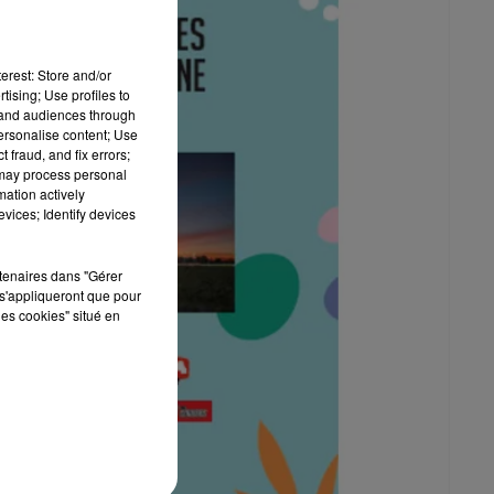
erest: Store and/or
tising; Use profiles to
tand audiences through
personalise content; Use
 fraud, and fix errors;
 may process personal
mation actively
vices; Identify devices
rtenaires dans "Gérer
s'appliqueront que pour
les cookies" situé en