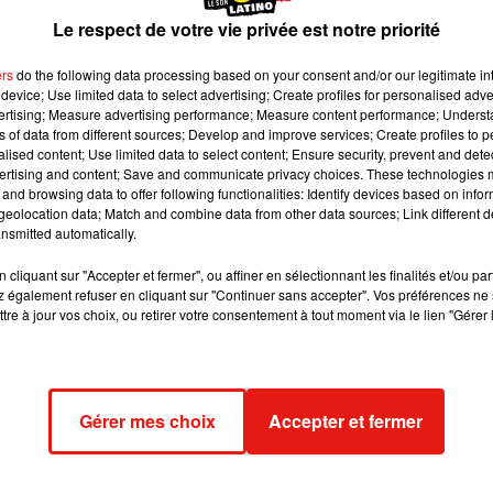
Le respect de votre vie privée est notre priorité
ers
do the following data processing based on your consent and/or our legitimate int
device; Use limited data to select advertising; Create profiles for personalised adver
vertising; Measure advertising performance; Measure content performance; Unders
ns of data from different sources; Develop and improve services; Create profiles to 
alised content; Use limited data to select content; Ensure security, prevent and detect
ertising and content; Save and communicate privacy choices. These technologies
and browsing data to offer following functionalities: Identify devices based on infor
eolocation data; Match and combine data from other data sources; Link different de
nsmitted automatically.
cliquant sur "Accepter et fermer", ou affiner en sélectionnant les finalités et/ou pa
 également refuser en cliquant sur "Continuer sans accepter". Vos préférences ne 
tre à jour vos choix, ou retirer votre consentement à tout moment via le lien "Gérer 
Gérer mes choix
Accepter et fermer