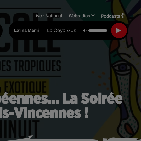
Live :
National
Webradios
Podcasts
La Coya & Jsca & Kimy Lq
-
Latina Mami
ibéennes… La Soirée
is-Vincennes !