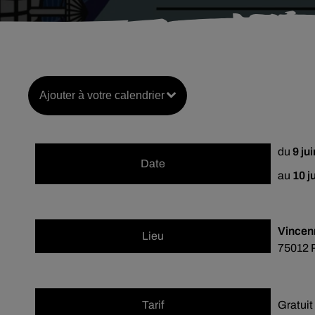
Ajouter à votre calendrier
du
9 ju
Date
au
10 j
Vincen
Lieu
75012
Tarif
Gratuit