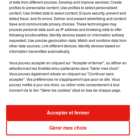
of data from different sources; Develop and improve services; Create
profiles to personalise content; Use profiles to select personalised
C'est en effet ici qu'est élaboré le meilleur fromage du
content; Use limited data to select content; Ensure security, prevent and
monde, eh oui il est portugais,
le fameux Queijo da Serra
.
detect fraud, and fix errors; Deliver and present advertising and content;
Save and communicate privacy choices. These technologies may
Une délicieuse pâte crémeuse qui vient donc d'être
process personal data such as IP address and browsing data to offer
distinguée au concours du
World Cheese Awards
qui avait
following functionalities: Identify devices based on information actively
lieu récemment au Portugal. Hasard ? Je ne pense pas ...
requested; Use precise geolocation data; Match and combine data from
other data sources; Link different devices; Identify devices based on
Mais trêve de jalousie et de chauvinisme, cet argument
information transmitted automatically.
gastronomique n'en est qu'un parmi beaucoup d'autres pour
vous donner envie de sortir des pistes damées, ou des
Vous pouvez accepter en cliquant sur "Accepter et fermer", ou affiner en
sélectionnant les finalités et/ou partenaires dans "Gérer mes choix".
sentiers battus, pour enfin découvrir les charmes de la
Vous pouvez également refuser en cliquant sur "Continuer sans
montagne au Portugal.
accepter". Vos préférences ne s'appliqueront que pour ce site. Vous
pouvez mettre à jour vos choix, ou retirer votre consentement à tout
moment via le lien "Gérer les cookies" situé en bas de chaque page.
Musique
Accepter et fermer
Gérer mes choix
Karol G dévoile la tracklist de son nouvel
album… avec des invités...