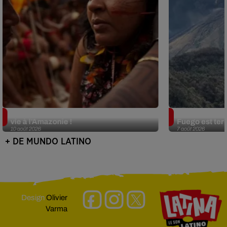
Ces femmes autochtones redonnent
Guatemala : l
vie à l’Amazonie !
Fuego est ter
10 août 2026
7 août 2026
+ DE MUNDO LATINO
Design
Olivier
Varma