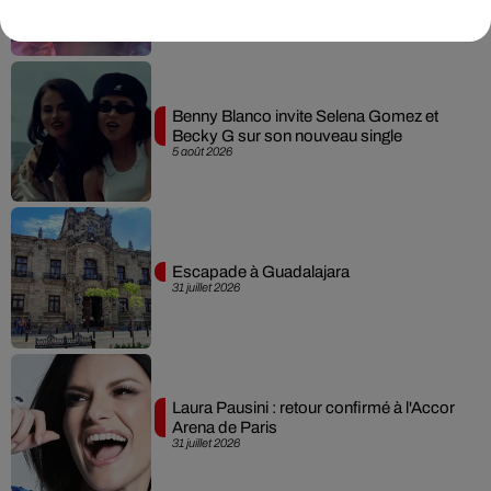
6 août 2026
Benny Blanco invite Selena Gomez et
Becky G sur son nouveau single
5 août 2026
Escapade à Guadalajara
31 juillet 2026
Laura Pausini : retour confirmé à l'Accor
Arena de Paris
31 juillet 2026