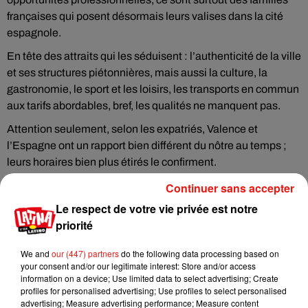
françaises qui posent désormais leurs valises dans la cité
espagnole.
En tête des attraits qui les séduisent : l’authenticité de la ville
et ses structures piétonnières, mais aussi la culture, la
gastronomie, le sport et les loisirs, les transports en commun
aux tarifs abordables, bref, les qualités ne manquent pas.
Attention seulement, selon les expatriés, Valence et
l’Espagne ont un rapport bien différent du nôtre au temps ;
leurs horaires bien plus étirés le confirment.
Un phénomène qui n’a pas refroidi les 100 000 expatriés que
Continuer sans accepter
compte Valence actuellement.
Le respect de votre vie privée est notre
priorité
We and
our (447) partners
do the following data processing based on
your consent and/or our legitimate interest: Store and/or access
Musique
information on a device; Use limited data to select advertising; Create
profiles for personalised advertising; Use profiles to select personalised
advertising; Measure advertising performance; Measure content