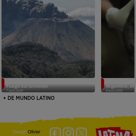
Guatemala : l'éruption du volcan de
Le fourmilier 
Fuego est terminée
Argentine, et 
7 août 2026
6 août 2026
+ DE MUNDO LATINO
Design
Olivier