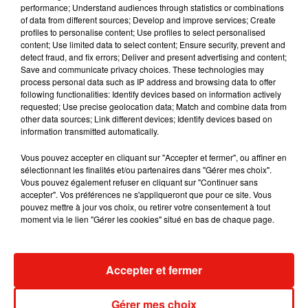
performance; Understand audiences through statistics or combinations
Karol G dévoile la tracklist de son nouvel
of data from different sources; Develop and improve services; Create
album… avec des invités...
profiles to personalise content; Use profiles to select personalised
6 août 2026
content; Use limited data to select content; Ensure security, prevent and
detect fraud, and fix errors; Deliver and present advertising and content;
Save and communicate privacy choices. These technologies may
process personal data such as IP address and browsing data to offer
following functionalities: Identify devices based on information actively
Benny Blanco invite Selena Gomez et
requested; Use precise geolocation data; Match and combine data from
Becky G sur son nouveau single
other data sources; Link different devices; Identify devices based on
5 août 2026
information transmitted automatically.
Vous pouvez accepter en cliquant sur "Accepter et fermer", ou affiner en
sélectionnant les finalités et/ou partenaires dans "Gérer mes choix".
Vous pouvez également refuser en cliquant sur "Continuer sans
accepter". Vos préférences ne s'appliqueront que pour ce site. Vous
Escapade à Guadalajara
pouvez mettre à jour vos choix, ou retirer votre consentement à tout
31 juillet 2026
moment via le lien "Gérer les cookies" situé en bas de chaque page.
Accepter et fermer
Laura Pausini : retour confirmé à l'Accor
Arena de Paris
Gérer mes choix