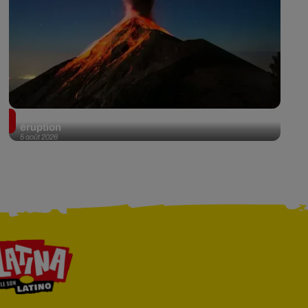
Au Guatemala, le volcan de Fuego entre en
éruption
5 août 2026