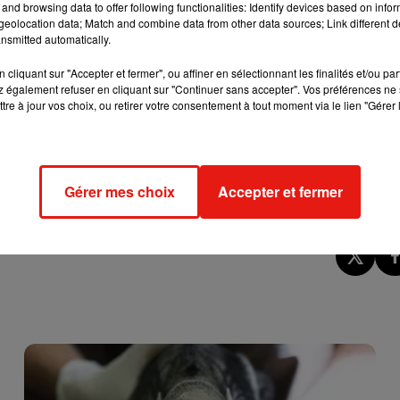
and browsing data to offer following functionalities: Identify devices based on infor
oncerts donnés dans le monde entier et une discographie riche
eolocation data; Match and combine data from other data sources; Link different de
es grandes voix du genre Mariza, Ana Moura, Cristina Branco - e
nsmitted automatically.
cliquant sur "Accepter et fermer", ou affiner en sélectionnant les finalités et/ou pa
 également refuser en cliquant sur "Continuer sans accepter". Vos préférences ne 
tre à jour vos choix, ou retirer votre consentement à tout moment via le lien "Gérer 
e cookies que vous avez exprimé. Si vous souhaitez l'afficher,
rd en cliquant sur le bouton ci-dessous.
cher l'élément
Gérer mes choix
Accepter et fermer