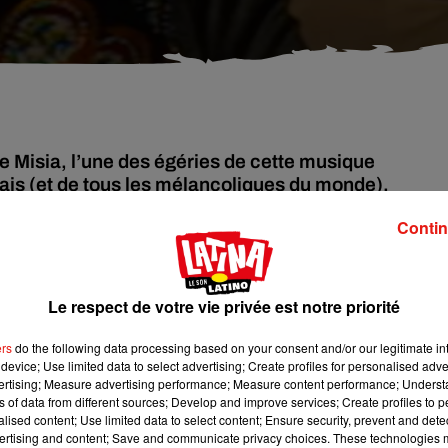
e Misia, l’une des égéries de cette musique
is (et de tous les mélancoliques du monde).
Contin
 suites d’une longue maladie, le 27 juillet dans un hôpital
Le respect de votre vie privée est notre priorité
 populaire qui célèbre (entre autres) la "saudade" : le manque du
lgie du passé, et/ou la difficulté de vivre.
ers
do the following data processing based on your consent and/or our legitimate int
o
device; Use limited data to select advertising; Create profiles for personalised adver
vertising; Measure advertising performance; Measure content performance; Unders
ns of data from different sources; Develop and improve services; Create profiles to 
’aube des années 90 de retour au Portugal après des années passé
alised content; Use limited data to select content; Ensure security, prevent and detect
ertising and content; Save and communicate privacy choices. These technologies