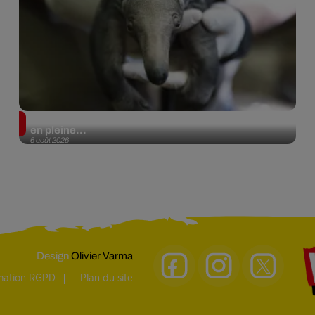
Le fourmilier géant fait son retour en Argentine, et
en pleine...
6 août 2026
Design
Olivier Varma
rmation RGPD
Plan du site