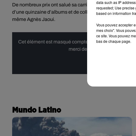
data such as IP address 
De nombreux prix ont salué sa carrière de "
fadista"
, des c
requested; Use precise g
d’une quinzaine d’albums et de collaborations avec d’autr
based on information tra
même Agnès Jaoui.
Vous pouvez accepter en 
mes choix". Vous pouvez
ce site. Vous pouvez met
bas de chaque page.
Cet élément est masqué compte-tenu du refus du dépôt d
merci de nous donner votre acco
Affi
Mundo Latino