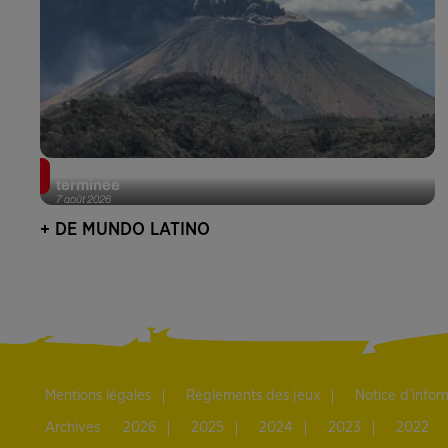
Guatemala : l'éruption du volcan de Fuego est
terminée
7 août 2026
+ DE MUNDO LATINO
Mentions légales
Règlements des jeux
Notice d’info
Archives
2026
2025
2024
2023
2022