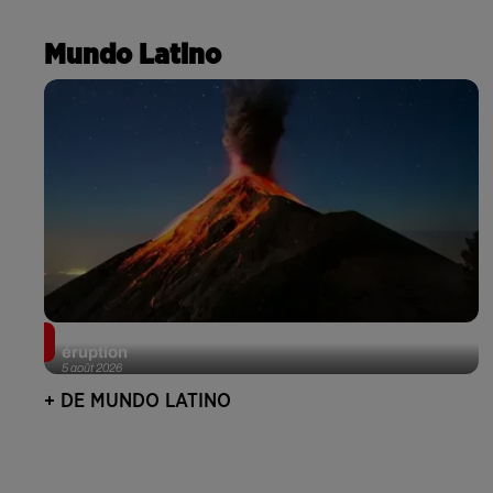
Mundo Latino
Au Guatemala, le volcan de Fuego entre en
éruption
5 août 2026
+ DE MUNDO LATINO