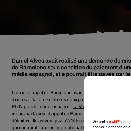
Daniel Alves avait réalisé une demande de mise
de Barcelone sous condition du paiement d’une
média espagnol, elle pourrait être payée par le
La cour d’appel de Barcelone avait autorisé la libération
d’euros et la remise de ses deux passeports afin de s’assurer
Et d’après le média espagnol
La Vanguardia
, Dani Alves 
requis par la cour d’appel de Barcelone pour lui permettre u
définitive. Ils avaient jusqu’à 14h ce jeudi 21 mars pour ver
We and
our (447) partn
access information on a 
qui contraint l’ancien international brésilien à rester au mo