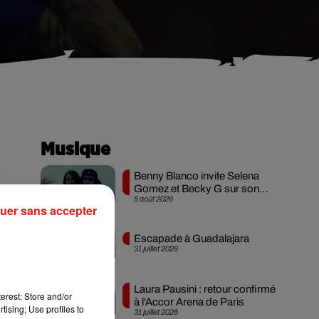
Musique
,
Benny Blanco invite Selena
Gomez et Becky G sur son
5 août 2026
nouveau single
uer sans accepter
Escapade à Guadalajara
31 juillet 2026
on
Laura Pausini : retour confirmé
 et
erest: Store and/or
à l'Accor Arena de Paris
tising; Use profiles to
31 juillet 2026