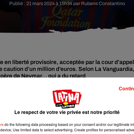
Publié : 21 mars 2024 à 15h34 par Rubens Constantino
 en liberté provisoire, acceptée par la cour d’appel
 caution d’un million d’euros. Selon La Vanguardia
 père de Neymar... qui a du retard
Contin
 de l’ancien joueur du PSG, moyennant le versement d’un million
 qu’il ne quitte pas le territoire.
aurait demandé au père de Neymar de payer le million d’euros,
Le respect de votre vie privée est notre priorité
ne sortie en liberté provisoire, dans l'attente de son incarcérati
ser les fonds sur un compte judiciaire, chose qui n’a pas été faite
ers
do the following data processing based on your consent and/or our legitimate int
device; Use limited data to select advertising; Create profiles for personalised adver
ins un jour de plus derrière les barreaux.