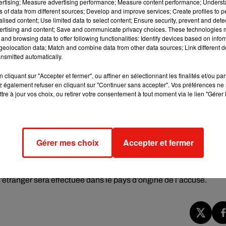
vertising; Measure advertising performance; Measure content performance; Unders
ns of data from different sources; Develop and improve services; Create profiles to 
alised content; Use limited data to select content; Ensure security, prevent and detect
ertising and content; Save and communicate privacy choices. These technologies
é du clan Neymar qui avait payé les 150.000€ d’indemnisation
and browsing data to offer following functionalities: Identify devices based on infor
est plus importante, mais les personnes concernées sont les
eolocation data; Match and combine data from other data sources; Link different de
nsmitted automatically.
ait été condamné en février dernier à une peine de 4 ans et dem
cliquant sur "Accepter et fermer", ou affiner en sélectionnant les finalités et/ou pa
it déjà passé plus d’un an dans le complexe pénitentiaire de Brian
 également refuser en cliquant sur "Continuer sans accepter". Vos préférences ne 
 faire sa demande de liberté provisoire.
tre à jour vos choix, ou retirer votre consentement à tout moment via le lien "Gérer 
l de l’ancienne star de l’AC Milan, Robinho, qui a beaucoup fait
Gérer mes choix
Accepter et fermer
e ou le joueur évoluait sous les couleurs milanaises (2013), il
ésil. À l’instar de Dani Alves, Robinho n’a cessé de clamer son
l’étranger sera effectuée dans le pays d’origine de l’accusé.