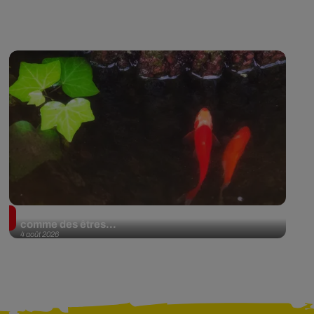
En Argentine, deux poissons rouges reconnus
comme des êtres...
4 août 2026