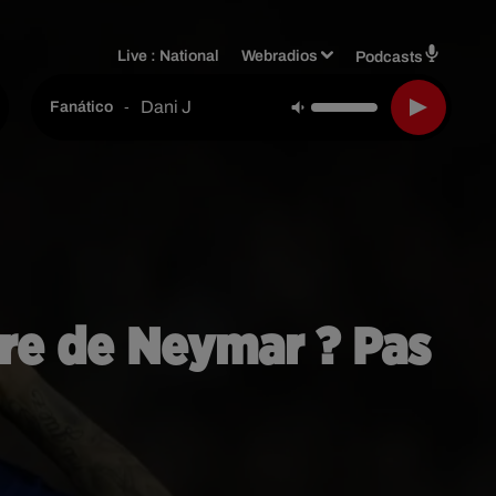
Live :
National
Webradios
Podcasts
Dani J
-
Fanático
ère de Neymar ? Pas