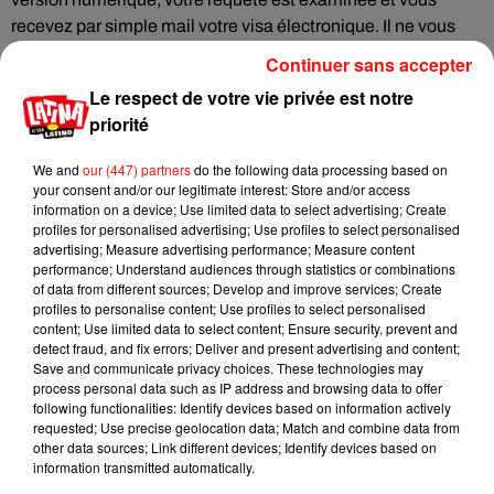
recevez par simple mail votre visa électronique. Il ne vous
reste plus qu'à l'imprimer, mettre vos lunettes de soleil dans
Continuer sans accepter
la valise et sauter dans l'avion. Une fois ur place, vous
Le respect de votre vie privée est notre
présentez le visa et à vous les soirées salsa à la Havane.
priorité
Mais attention tout de même, il reste une petite difficulté
pour le paiement du e-visa. Pas de panique, on vous
We and
our (447) partners
do the following data processing based on
explique.
your consent and/or our legitimate interest: Store and/or access
information on a device; Use limited data to select advertising; Create
Le nouveau visa électronique est en effet
facturé 22 euros
profiles for personalised advertising; Use profiles to select personalised
mais vous ne pouvez pas régler en ligne sur la plateforme
advertising; Measure advertising performance; Measure content
performance; Understand audiences through statistics or combinations
dédiée. Il vous faut adresser un chèque certifié ou bien faire
of data from different sources; Develop and improve services; Create
un virement. Certains consulats cubains en France
profiles to personalise content; Use profiles to select personalised
demanderaient même un règlement en espèces. Ce qui ne
content; Use limited data to select content; Ensure security, prevent and
detect fraud, and fix errors; Deliver and present advertising and content;
facilite pas les choses. Alors, pour aller plus vite, on vous
Save and communicate privacy choices. These technologies may
conseille de vous adresser directement à une agence agréée
process personal data such as IP address and browsing data to offer
qui propose une solution clés en mains. Elle pourra en effet
following functionalities: Identify devices based on information actively
requested; Use precise geolocation data; Match and combine data from
soumettre votre demande de visa, vous informer du suivi et
other data sources; Link different devices; Identify devices based on
effetcuer le règlement. Même si cela engendre quelques
information transmitted automatically.
frais supplémentaires, ça reste une bonne solution à