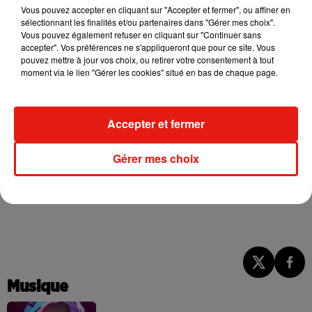
Vous pouvez accepter en cliquant sur "Accepter et fermer", ou affiner en
envisager. D'autant qu'en plus du visa électronique,
pour
sélectionnant les finalités et/ou partenaires dans "Gérer mes choix".
visiter Cuba
, vous devez aussi remplir
un autre formulaire
Vous pouvez également refuser en cliquant sur "Continuer sans
appelé D'Viajeros
. Celui-ci a été introduit en 2021 pour
accepter". Vos préférences ne s'appliqueront que pour ce site. Vous
pouvez mettre à jour vos choix, ou retirer votre consentement à tout
centraliser les données sanitaires, toujours suite au Covid. Il
moment via le lien "Gérer les cookies" situé en bas de chaque page.
a perduré depuis et il reste obligatoire pour tous les
voyageurs.
En résumé, en plus de votre passeport valide, pour entrer à
Accepter et fermer
Cuba il vous faut le nouveau visa électronique imprimé, le
QR code du formulaire D'Viajeros mais aussi une assurance
Gérer mes choix
voyage et un billet d'avion retour. Bon voyage !
Musique