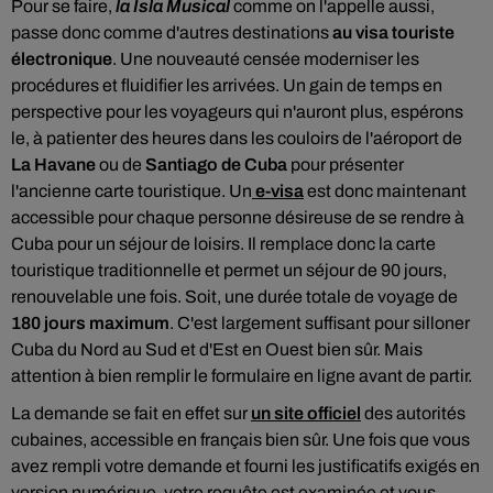
Pour se faire,
la Isla Musical
comme on l'appelle aussi,
passe donc comme d'autres destinations
au visa touriste
électronique
. Une nouveauté censée moderniser les
procédures et fluidifier les arrivées. Un gain de temps en
perspective pour les voyageurs qui n'auront plus, espérons
le, à patienter des heures dans les couloirs de l'aéroport de
La Havane
ou de
Santiago de Cuba
pour présenter
l'ancienne carte touristique. Un
e-visa
est donc maintenant
accessible pour chaque personne désireuse de se rendre à
Cuba pour un séjour de loisirs. Il remplace donc la carte
touristique traditionnelle et permet un séjour de 90 jours,
renouvelable une fois. Soit, une durée totale de voyage de
180 jours maximum
. C'est largement suffisant pour silloner
Cuba du Nord au Sud et d'Est en Ouest bien sûr. Mais
attention à bien remplir le formulaire en ligne avant de partir.
La demande se fait en effet sur
un site officiel
des autorités
cubaines, accessible en français bien sûr. Une fois que vous
avez rempli votre demande et fourni les justificatifs exigés en
version numérique, votre requête est examinée et vous