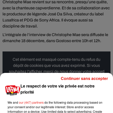
Christophe Mae revient sur sa rencontre, presqu’une quête,
avec la chanteuse capverdienne. Et de sa collaboration avec
le producteur de légende José Da Silva, créateur du label
Lusafrica et PDG de Sony Africa. Il évoque aussi sa
discipline de travail.
L’intégrale de l’interview de Christophe Mae sera diffusée le
dimanche 18 décembre, dans Gostoso entre 10h et 12h.
Cet élément est masqué compte-tenu du refus du
dépôt de cookies que vous avez exprimé. Si vous
souhaitez l'afficher, merci de nous donner votre accord
en cliquant sur le bouton ci-dessous.
Continuer sans accepter
Le respect de votre vie privée est notre
Afficher l'élément
priorité
We and
our (447) partners
do the following data processing based on
your consent and/or our legitimate interest: Store and/or access
information on a device; Use limited data to select advertising; Create