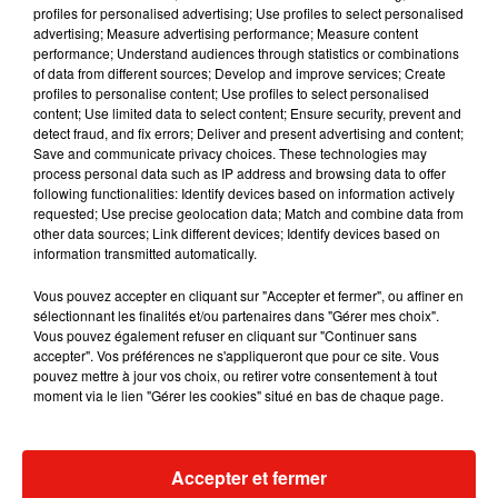
profiles for personalised advertising; Use profiles to select personalised
Musique
advertising; Measure advertising performance; Measure content
performance; Understand audiences through statistics or combinations
of data from different sources; Develop and improve services; Create
profiles to personalise content; Use profiles to select personalised
Karol G dévoile la tracklist de son nouvel
content; Use limited data to select content; Ensure security, prevent and
album… avec des invités...
detect fraud, and fix errors; Deliver and present advertising and content;
6 août 2026
Save and communicate privacy choices. These technologies may
process personal data such as IP address and browsing data to offer
following functionalities: Identify devices based on information actively
requested; Use precise geolocation data; Match and combine data from
other data sources; Link different devices; Identify devices based on
Benny Blanco invite Selena Gomez et
information transmitted automatically.
Becky G sur son nouveau single
5 août 2026
Vous pouvez accepter en cliquant sur "Accepter et fermer", ou affiner en
sélectionnant les finalités et/ou partenaires dans "Gérer mes choix".
Vous pouvez également refuser en cliquant sur "Continuer sans
accepter". Vos préférences ne s'appliqueront que pour ce site. Vous
pouvez mettre à jour vos choix, ou retirer votre consentement à tout
moment via le lien "Gérer les cookies" situé en bas de chaque page.
Escapade à Guadalajara
31 juillet 2026
Accepter et fermer