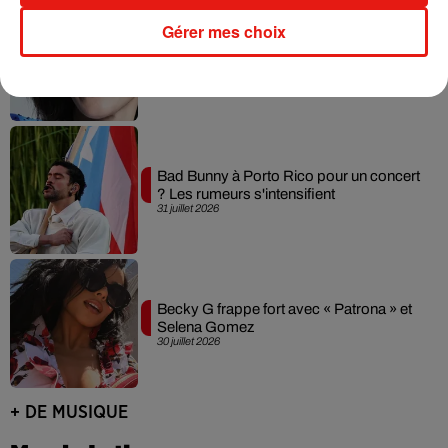
Gérer mes choix
Laura Pausini : retour confirmé à l'Accor
Arena de Paris
31 juillet 2026
Bad Bunny à Porto Rico pour un concert
? Les rumeurs s'intensifient
31 juillet 2026
Becky G frappe fort avec « Patrona » et
Selena Gomez
30 juillet 2026
+ DE MUSIQUE