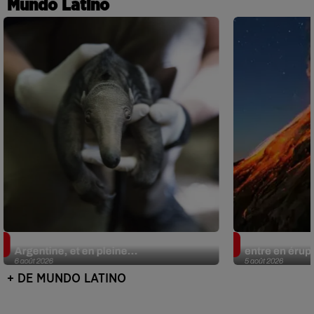
Mundo Latino
Le fourmilier géant fait son retour en
Au Guatemala,
Argentine, et en pleine...
entre en érup
6 août 2026
5 août 2026
+ DE MUNDO LATINO