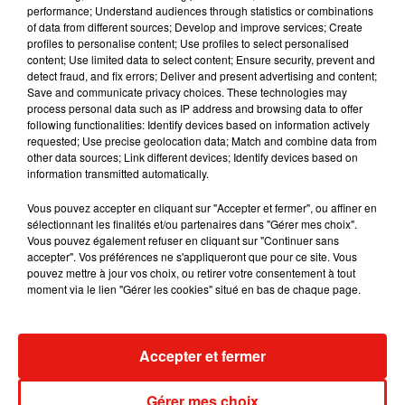
La raison pour laquelle un ancêtre aurait porté un pendentif
performance; Understand audiences through statistics or combinations
of data from different sources; Develop and improve services; Create
avec une telle représentation reste néanmoins incertaine.
profiles to personalise content; Use profiles to select personalised
L'utilisation d'ornements, comme des coquillages disposés
content; Use limited data to select content; Ensure security, prevent and
autour du cou, remonte à environ 45 000 ans en Eurasie, La
detect fraud, and fix errors; Deliver and present advertising and content;
Save and communicate privacy choices. These technologies may
représentation de figures humaines n'apparaît que plus tard
process personal data such as IP address and browsing data to offer
dans les archives archéologiques de la région. Mais comme
following functionalities: Identify devices based on information actively
l'explique le site Geo,
"la forme du bijou était difficile à
requested; Use precise geolocation data; Match and combine data from
other data sources; Link different devices; Identify devices based on
identifier de loin, ce qui signifie qu'il n'a probablement pas
information transmitted automatically.
été utilisé comme signe de reconnaissance. Il pourrait avoir
été porté pour des raisons spirituelles, comme ce fut le cas
Vous pouvez accepter en cliquant sur "Accepter et fermer", ou affiner en
dans l'Antiquité chez les Romains et les Grecs, qui
sélectionnant les finalités et/ou partenaires dans "Gérer mes choix".
Vous pouvez également refuser en cliquant sur "Continuer sans
façonnaient des ornements phalliques pour stimuler la
accepter". Vos préférences ne s'appliqueront que pour ce site. Vous
fertilité"
.
pouvez mettre à jour vos choix, ou retirer votre consentement à tout
moment via le lien "Gérer les cookies" situé en bas de chaque page.
Accepter et fermer
Musique
Gérer mes choix