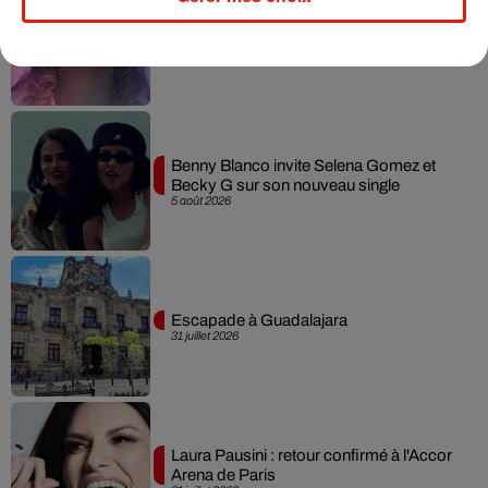
Karol G dévoile la tracklist de son nouvel
album… avec des invités...
6 août 2026
Benny Blanco invite Selena Gomez et
Becky G sur son nouveau single
5 août 2026
Escapade à Guadalajara
31 juillet 2026
Laura Pausini : retour confirmé à l'Accor
Arena de Paris