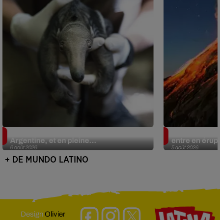
Le fourmilier géant fait son retour en
Au Guatemala,
Argentine, et en pleine...
entre en érup
6 août 2026
5 août 2026
+ DE MUNDO LATINO
Design
Olivier