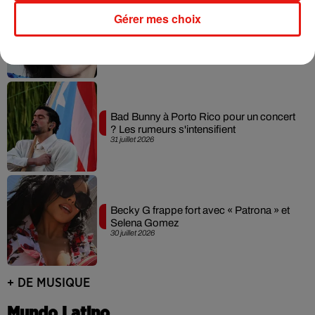
Gérer mes choix
Laura Pausini : retour confirmé à l'Accor
Arena de Paris
31 juillet 2026
Bad Bunny à Porto Rico pour un concert
? Les rumeurs s'intensifient
31 juillet 2026
Becky G frappe fort avec « Patrona » et
Selena Gomez
30 juillet 2026
+ DE MUSIQUE
Mundo Latino