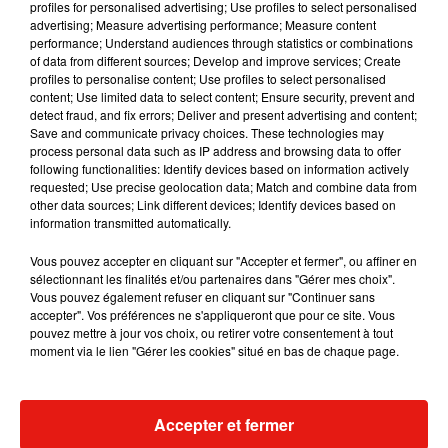
Musique
profiles for personalised advertising; Use profiles to select personalised
advertising; Measure advertising performance; Measure content
performance; Understand audiences through statistics or combinations
of data from different sources; Develop and improve services; Create
profiles to personalise content; Use profiles to select personalised
Karol G dévoile la tracklist de son nouvel
content; Use limited data to select content; Ensure security, prevent and
album… avec des invités...
detect fraud, and fix errors; Deliver and present advertising and content;
6 août 2026
Save and communicate privacy choices. These technologies may
process personal data such as IP address and browsing data to offer
following functionalities: Identify devices based on information actively
requested; Use precise geolocation data; Match and combine data from
other data sources; Link different devices; Identify devices based on
Benny Blanco invite Selena Gomez et
information transmitted automatically.
Becky G sur son nouveau single
5 août 2026
Vous pouvez accepter en cliquant sur "Accepter et fermer", ou affiner en
sélectionnant les finalités et/ou partenaires dans "Gérer mes choix".
Vous pouvez également refuser en cliquant sur "Continuer sans
accepter". Vos préférences ne s'appliqueront que pour ce site. Vous
pouvez mettre à jour vos choix, ou retirer votre consentement à tout
moment via le lien "Gérer les cookies" situé en bas de chaque page.
Escapade à Guadalajara
31 juillet 2026
Accepter et fermer