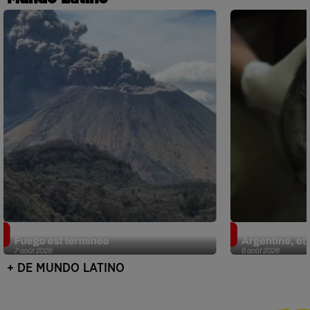
Guatemala : l'éruption du volcan de
Le fourmilier 
Fuego est terminée
Argentine, et 
7 août 2026
6 août 2026
+ DE MUNDO LATINO