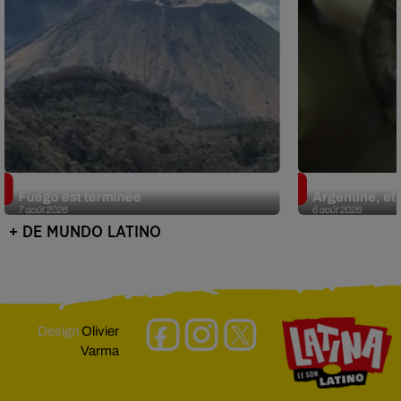
Guatemala : l'éruption du volcan de
Le fourmilier 
Fuego est terminée
Argentine, et 
7 août 2026
6 août 2026
+ DE MUNDO LATINO
Design
Olivier
Varma