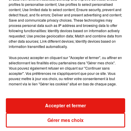
profiles to personalise content; Use profiles to select personalised
content; Use limited data to select content; Ensure security, prevent and
detect fraud, and fix errors; Deliver and present advertising and content;
Save and communicate privacy choices. These technologies may
Benny Blanco invite Selena Gomez et
process personal data such as IP address and browsing data to offer
Becky G sur son nouveau single
following functionalities: Identify devices based on information actively
5 août 2026
requested; Use precise geolocation data; Match and combine data from
other data sources; Link different devices; Identify devices based on
information transmitted automatically.
Vous pouvez accepter en cliquant sur "Accepter et fermer", ou affiner en
sélectionnant les finalités et/ou partenaires dans "Gérer mes choix".
Escapade à Guadalajara
Vous pouvez également refuser en cliquant sur "Continuer sans
31 juillet 2026
accepter". Vos préférences ne s'appliqueront que pour ce site. Vous
pouvez mettre à jour vos choix, ou retirer votre consentement à tout
moment via le lien "Gérer les cookies" situé en bas de chaque page.
Laura Pausini : retour confirmé à l'Accor
Accepter et fermer
Arena de Paris
31 juillet 2026
Gérer mes choix