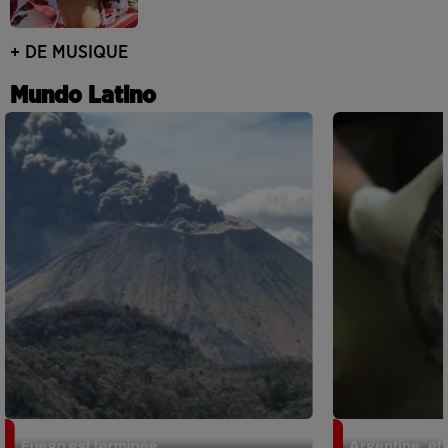
+ DE MUSIQUE
Mundo Latino
Guatemala : l'éruption du volcan de
Le fourmilier 
Fuego est terminée
Argentine, et 