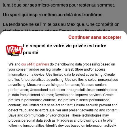
jurait que par ses micro-sommes pour rester au sommet.
Un sport qui inspire même au-delà des frontières
La tendance ne se limite pas au Mexique. Une compétition
similaire a été organisée
en Espagne
par l'Association
Continuer sans accepter
Nationale des Amis de la Sieste, preuve que cette pratique
millénaire continue de fédérer bien au-delà des tropiques.
Le respect de votre vie privée est notre
L'écrivain espagnol Camilo José Cela résumait d'ailleurs la
priorité
chose avec une formule devenue célèbre :
"La sieste est le
We and
our (447) partners
do the following data processing based on
yoga ibérique."
Une sentence qui aurait tout aussi bien pu
your consent and/or our legitimate interest: Store and/or access
être prononcée à San Miguel. La Copa Mundial de la Siesta
information on a device; Use limited data to select advertising; Create
incarne à elle seule l'humour et la fierté culturelle mexicaine :
profiles for personalised advertising; Use profiles to select personalised
advertising; Measure advertising performance; Measure content
transformer un moment de repos quotidien en compétition
performance; Understand audiences through statistics or combinations
internationale avec arbitres, jury et cérémonial, c'est du
of data from different sources; Develop and improve services; Create
génie latino pur jus. Alors que
la Coupe du Monde de football
profiles to personalise content; Use profiles to select personalised
content; Use limited data to select content; Ensure security, prevent and
2026
s'apprête à envahir les stades mexicains, on peut
detect fraud, and fix errors; Deliver and present advertising and content;
légitimement se demander si la FIFA ne devrait pas
Save and communicate privacy choices. These technologies may
envisager d'ajouter une nouvelle épreuve à son programme.
process personal data such as IP address and browsing data to offer
following functionalities: Identify devices based on information actively