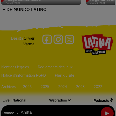
7 août 2026
6 août 2026
+ DE MUNDO LATINO
Design
Olivier
Varma
Mentions légales
Règlements des jeux
Notice d’information RGPD
Plan du site
Archives
2026
2025
2024
2023
2022
Live :
National
Webradios
Podcasts
Anitta
Romeo
-