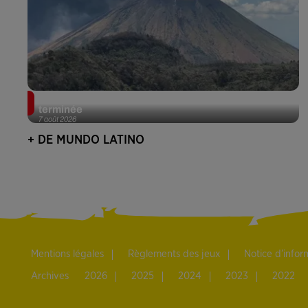
Guatemala : l'éruption du volcan de Fuego est
terminée
7 août 2026
+ DE MUNDO LATINO
Mentions légales
Règlements des jeux
Notice d’info
Archives
2026
2025
2024
2023
2022