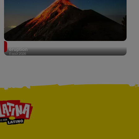
Au Guatemala, le volcan de Fuego entre en
éruption
5 août 2026