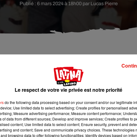
Publié : 6 mars 2024 à 18h00 par Lucas Pierre
ndres détails à celui de la série Friends est
Contin
Le respect de votre vie privée est notre priorité
t vous intéresser ! Il existe, au Brésil, un Airbnb qui reproduit
! C’est vraiment bluffant, tout y est : les murs violets, les post
ers
do the following data processing based on your consent and/or our legitimate int
bref, tout pour se plonger dans l’univers des personnages de l’
device; Use limited data to select advertising; Create profiles for personalised adver
vertising; Measure advertising performance; Measure content performance; Unders
ns of data from different sources; Develop and improve services; Create profiles to 
appartement ne se trouve pas à New-York, mais à Porto Alegre,
alised content; Use limited data to select content; Ensure security, prevent and detect
es détails importants. L’appartement est rempli de référence
ertising and content; Save and communicate privacy choices. These technologies
and browsing data to offer following functionalities: Identify devices based on infor
 les points étaient comptés dans l’épisode « Celui qui gagnait 