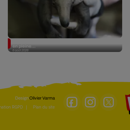
Le fourmilier géant fait son retour en Argentine, et
en pleine...
6 août 2026
Design
Olivier Varma
rmation RGPD
Plan du site