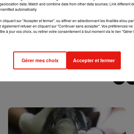
eolocation data; Match and combine data from other data sources; Link different de
les photos prises lors du mariage de Monica et Chandler.
nsmitted automatically.
cliquant sur "Accepter et fermer", ou affiner en sélectionnant les finalités et/ou pa
 également refuser en cliquant sur "Continuer sans accepter". Vos préférences ne 
illet. Une nuit dans cette réplique de l’appartement de Friends v
tre à jour vos choix, ou retirer votre consentement à tout moment via le lien "Gérer 
cessaire de faire le voyage jusque’au Brésil pour loger dans
ie. Un couple originaire de Rouen met un appartement à la locat
ans les moindres détails, de celui de Monica. Et c’est un peu mo
Gérer mes choix
Accepter et fermer