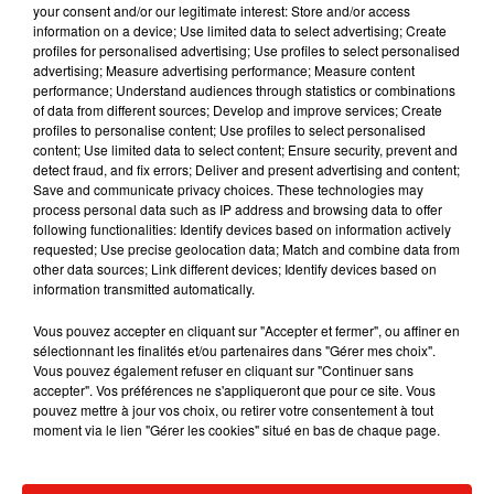
your consent and/or our legitimate interest: Store and/or access
information on a device; Use limited data to select advertising; Create
profiles for personalised advertising; Use profiles to select personalised
advertising; Measure advertising performance; Measure content
performance; Understand audiences through statistics or combinations
Musique
of data from different sources; Develop and improve services; Create
profiles to personalise content; Use profiles to select personalised
content; Use limited data to select content; Ensure security, prevent and
detect fraud, and fix errors; Deliver and present advertising and content;
Karol G dévoile la tracklist de son nouvel
Save and communicate privacy choices. These technologies may
album… avec des invités...
process personal data such as IP address and browsing data to offer
6 août 2026
following functionalities: Identify devices based on information actively
requested; Use precise geolocation data; Match and combine data from
other data sources; Link different devices; Identify devices based on
information transmitted automatically.
Benny Blanco invite Selena Gomez et
Vous pouvez accepter en cliquant sur "Accepter et fermer", ou affiner en
Becky G sur son nouveau single
sélectionnant les finalités et/ou partenaires dans "Gérer mes choix".
5 août 2026
Vous pouvez également refuser en cliquant sur "Continuer sans
accepter". Vos préférences ne s'appliqueront que pour ce site. Vous
pouvez mettre à jour vos choix, ou retirer votre consentement à tout
moment via le lien "Gérer les cookies" situé en bas de chaque page.
Escapade à Guadalajara
31 juillet 2026