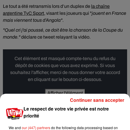
Le tout a été retransmis lors d’un duplex de
la chaîne
argentine TyC Sport
, visant les joueurs qui "
jouent en France
mais viennent tous d’Angola"
.
"Quel cri j'ai poussé, ce doit être la chanson de la Coupe du
monde."
déclare ce tweet relayant la vidéo.
Cet élément est masqué compte-tenu du refus du
dépôt de cookies que vous avez exprimé. Si vous
souhaitez l'afficher, merci de nous donner votre accord
en cliquant sur le bouton ci-dessous.
Afficher l'élément
Continuer sans accepter
Le respect de votre vie privée est notre
TyC Sport n'a pour l'instant pas formulé d'excuses pour la
priorité
diffusion de cette séquence, rapidement devenue virale sur
les réseaux sociaux.
We and
our (447) partners
do the following data processing based on