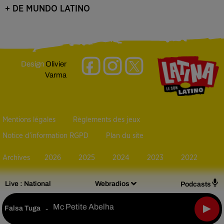
+ DE MUNDO LATINO
Design
Olivier
Varma
Mentions légales
Règlements des jeux
Notice d’information RGPD
Plan du site
Archives
2026
2025
2024
2023
2022
Live :
National
Webradios
Podcasts
Mc Petite Abelha
Falsa Tuga
-