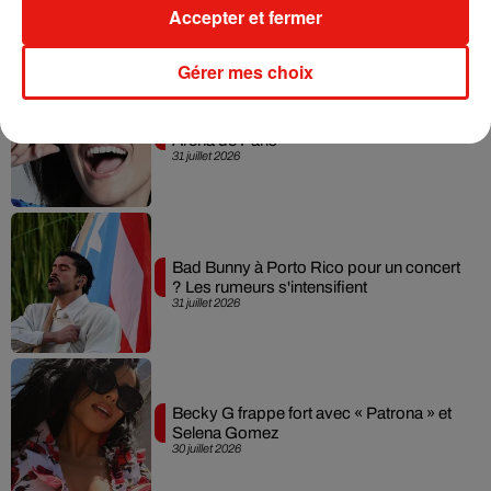
Accepter et fermer
Gérer mes choix
Laura Pausini : retour confirmé à l'Accor
Arena de Paris
31 juillet 2026
Bad Bunny à Porto Rico pour un concert
? Les rumeurs s'intensifient
31 juillet 2026
Becky G frappe fort avec « Patrona » et
Selena Gomez
30 juillet 2026