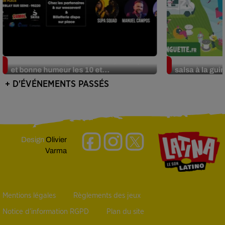
Festival Do Emigrante : soleil, musique
Laissez-vous 
et bonne humeur les 10 et...
salsa à la gui
+ D'ÉVÉNEMENTS PASSÉS
Design
Olivier
Varma
Mentions légales
Règlements des jeux
Notice d’information RGPD
Plan du site