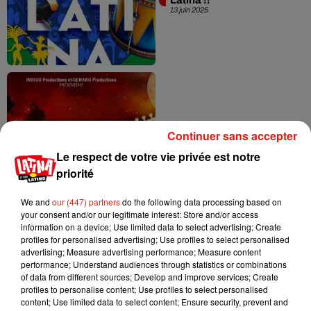
13 juin 2025
Le spectacle flamboyant
Continuer sans accepter
"Gitans – Le Musical",
Le respect de votre vie privée est notre
dès janvier à Paris
10 janvier 2025
priorité
We and
our (447) partners
do the following data processing based on
your consent and/or our legitimate interest: Store and/or access
information on a device; Use limited data to select advertising; Create
profiles for personalised advertising; Use profiles to select personalised
advertising; Measure advertising performance; Measure content
performance; Understand audiences through statistics or combinations
of data from different sources; Develop and improve services; Create
profiles to personalise content; Use profiles to select personalised
Les Fiesta Latina sont de
content; Use limited data to select content; Ensure security, prevent and
retour à Disney Village