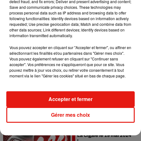
detect fraud, and fix errors; Deliver and present advertising and content;
7 juin 2024
Save and communicate privacy choices. These technologies may
process personal data such as IP address and browsing data to offer
following functionalities: Identify devices based on information actively
requested; Use precise geolocation data; Match and combine data from
other data sources; Link different devices; Identify devices based on
information transmitted automatically.
Vous pouvez accepter en cliquant sur "Accepter et fermer", ou affiner en
sélectionnant les finalités et/ou partenaires dans "Gérer mes choix".
Vous pouvez également refuser en cliquant sur "Continuer sans
Festival Amor de Cuba :
accepter". Vos préférences ne s'appliqueront que pour ce site. Vous
trois jours de stages de
pouvez mettre à jour vos choix, ou retirer votre consentement à tout
danse et de concerts
1er mars 2024
moment via le lien "Gérer les cookies" situé en bas de chaque page.
Accepter et fermer
Gérer mes choix
Rocco Hunt en concert à
La Cigale le 19 mai 2024
!