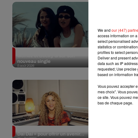
We and
our (447) partn
access information on a 
select personalised ad
statistics or combinatio
Benny Blanco invite Selena
Au Portugal,
profiles to select person
Gomez et Becky G sur son
désormais ce
Deliver and present adv
nouveau single
bienfaits...
data such as IP address 
5 août 2026
4 août 2026
requested; Use precise g
based on information tra
Vous pouvez accepter en 
mes choix". Vous pouvez
ce site. Vous pouvez met
bas de chaque page.
Shakira reverse les revenus de «
Escapade à
31 juillet 2026
Dai Dai » pour offrir un avenir...