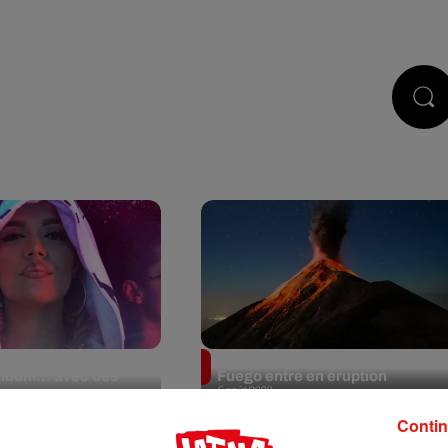
PODCASTS
JEUX
RÉGIE PUB
le la tracklist de
Au Guatemala, le volcan de
album… avec des
Fuego entre en éruption
5 août 2026
Contin