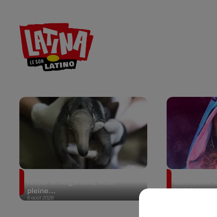
RADIO
ACTU
CONTACT
Le fourmilier géant fait son
Karol G dévoi
retour en Argentine, et en
son nouvel 
pleine...
invités...
6 août 2026
6 août 2026