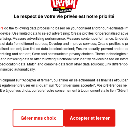
Le respect de votre vie privée est notre priorité
ers
do the following data processing based on your consent and/or our legitimate int
device; Use limited data to select advertising; Create profiles for personalised adver
vertising; Measure advertising performance; Measure content performance; Unders
ns of data from different sources; Develop and improve services; Create profiles to 
 une forêt est
En Argentine, deux poissons
alised content; Use limited data to select content; Ensure security, prevent and detect
rtifiée pour ses
rouges reconnus comme des
ertising and content; Save and communicate privacy choices. These technologies
êtres...
and browsing data to offer following functionalities: Identify devices based on infor
4 août 2026
eolocation data; Match and combine data from other data sources; Link different de
nsmitted automatically.
cliquant sur "Accepter et fermer", ou affiner en sélectionnant les finalités et/ou pa
 également refuser en cliquant sur "Continuer sans accepter". Vos préférences ne 
tre à jour vos choix, ou retirer votre consentement à tout moment via le lien "Gérer 
Gérer mes choix
Accepter et fermer
 Guadalajara
Laura Pausini : retour confirmé 
l'Accor Arena de Paris