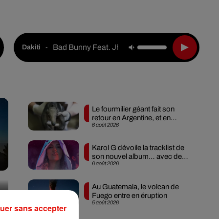
Live :
National
Webradios
Podcasts
Bad Bunny Feat. Jhay Cortez
-
Dakiti
Le fourmilier géant fait son
retour en Argentine, et en
6 août 2026
pleine...
Karol G dévoile la tracklist de
son nouvel album… avec des
6 août 2026
invités...
Au Guatemala, le volcan de
Fuego entre en éruption
5 août 2026
uer sans accepter