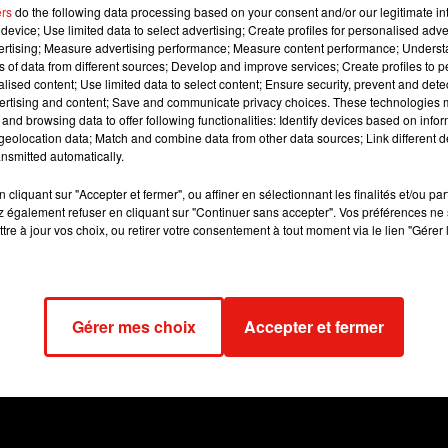
 mardi 3 avril 2018.
ers
do the following data processing based on your consent and/or our legitimate int
device; Use limited data to select advertising; Create profiles for personalised adver
vertising; Measure advertising performance; Measure content performance; Unders
ns of data from different sources; Develop and improve services; Create profiles to 
 image:
Pixabay
alised content; Use limited data to select content; Ensure security, prevent and detect
ertising and content; Save and communicate privacy choices. These technologies
iqué que le phénomène a commencé après une "
activité sismiqu
and browsing data to offer following functionalities: Identify devices based on infor
eolocation data; Match and combine data from other data sources; Link different de
butée le 13 juillet 2017 aux alentours de 22h20
(20h20 à Paris) 
nsmitted automatically.
 le flanc sud du volcan à l'intérieur de l'Enclos
", la caldera central
cliquant sur "Accepter et fermer", ou affiner en sélectionnant les finalités et/ou pa
s précisions d’Aline Peltier, directrice de l’OVPF, recueillies pa
 également refuser en cliquant sur "Continuer sans accepter". Vos préférences ne 
ssure très active. On peut s’attendre à une propagation des fissur
tre à jour vos choix, ou retirer votre consentement à tout moment via le lien "Gérer 
en aval
."
ébut de cette année, en janvier et en mai, mais également à une
 Situé dans le sud-est de La Réunion, le Piton de la Fournaise e
Gérer mes choix
Accepter et fermer
lus actifs au monde.
018 à 10h34 par La rédaction