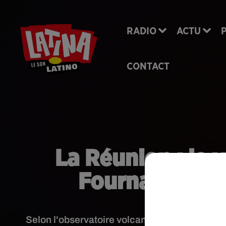
RADIO
ACTU
CONTACT
La Réunion : le 
Fournaise est 
Selon l'observatoire volcanologique du Piton 