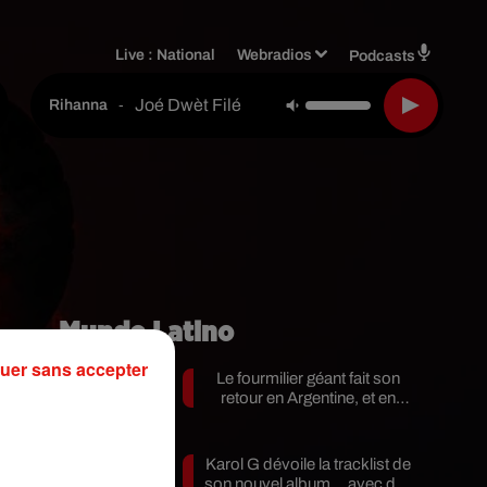
Live :
National
Webradios
Podcasts
Joé Dwèt Filé
-
Rihanna
Mundo Latino
uer sans accepter
Le fourmilier géant fait son
retour en Argentine, et en
pleine...
Karol G dévoile la tracklist de
en
son nouvel album… avec des