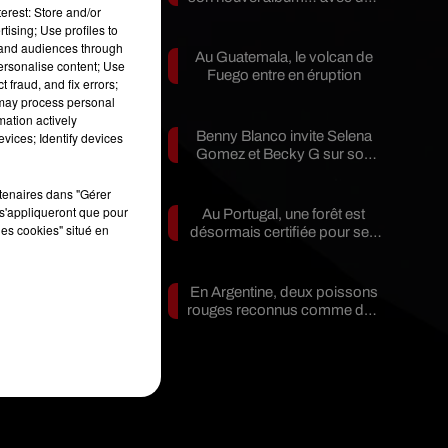
erest: Store and/or
invités...
tising; Use profiles to
tand audiences through
Au Guatemala, le volcan de
personalise content; Use
Fuego entre en éruption
 fraud, and fix errors;
 may process personal
e
mation actively
Benny Blanco invite Selena
vices; Identify devices
».
Gomez et Becky G sur son
nouveau single
e
rtenaires dans "Gérer
r
s'appliqueront que pour
Au Portugal, une forêt est
es
les cookies" situé en
désormais certifiée pour ses
bienfaits...
En Argentine, deux poissons
st
rouges reconnus comme des
êtres...