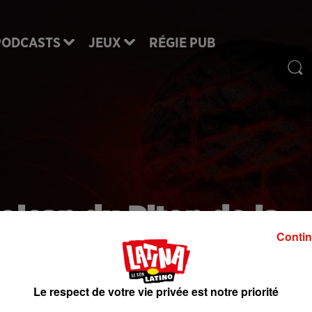
PODCASTS
JEUX
RÉGIE PUB
volcan du Piton de la
Contin
entré en éruption
Le respect de votre vie privée est notre priorité
de la Fournaise, le volcan de La Réunion est entré 