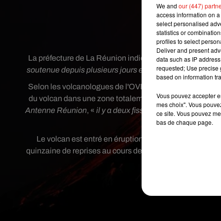
éruption ce
We and
our (447) partn
access information on a 
select personalised ad
statistics or combinatio
Crédit
profiles to select person
Deliver and present adv
La préfecture de La Réunion indique dans un commun
data such as IP address 
requested; Use precise g
soutenue depuis plusieurs jours et une crise sismique dé
based on information tra
Selon les volcanologues de l'OVPF "
l'éruption a lieu sur
Vous pouvez accepter en 
du volcan dans une zone totalement inhabitée. D’après le
mes choix". Vous pouvez
Antenne Réunion
, «
il y a deux fissures sèches et une fi
ce site. Vous pouvez met
bas de chaque page.
Le volcan est entré en éruption deux fois depuis le d
quinzaine de reprises au cours des dix dernières années.
l'un des p
Publié : 3 avril 2